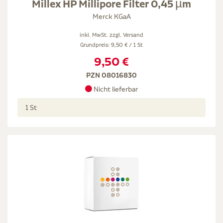
Millex HP Millipore Filter 0,45 µm
Merck KGaA
inkl. MwSt. zzgl.
Versand
Grundpreis: 9,50 € / 1 St
9,50 €
PZN 08016830
Nicht lieferbar
1 St