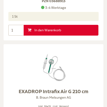
PZN 03688913
3-4 Werktage
1 St
In den Warenkorb
EXADROP Intrafix Air G 210 cm
B. Braun Melsungen AG
inkl. MwSt. zzgl.
Versand