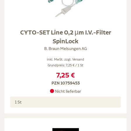
CYTO-SET Line 0,2 µm I.V.-Filter
SpinLock
B. Braun Melsungen AG
inkl. MwSt. zzgl.
Versand
Grundpreis: 7,25 € / 1 St
7,25 €
PZN 10759453
Nicht lieferbar
1 St