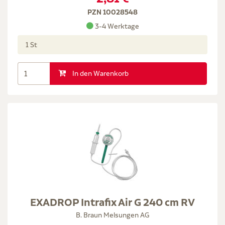
PZN 10028548
3-4 Werktage
1 St
In den Warenkorb
EXADROP Intrafix Air G 240 cm RV
B. Braun Melsungen AG