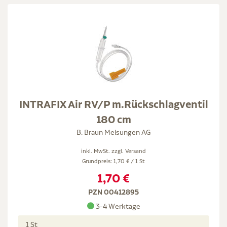
INTRAFIX Air RV/P m.Rückschlagventil
180 cm
B. Braun Melsungen AG
inkl. MwSt. zzgl.
Versand
Grundpreis: 1,70 € / 1 St
1,70 €
PZN 00412895
3-4 Werktage
1 St