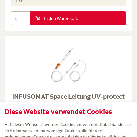
1 St
In den Warenkorb
INFUSOMAT Space Leitung UV-protect
w.Inj.Port
Diese Website verwendet Cookies
B. Braun Melsungen AG
Auf dieser Webseite werden Cookies verwendet. Dabei handelt es
inkl. MwSt. zzgl.
Versand
sich einerseits um notwendige Cookies, die für den
Grundpreis: 4,62 € / 1 St
ordnungsgemäßen und sicheren Betrieb der Website nötig sind