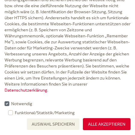
4,62 €
bzw. ohne die eine zielführende Nutzung der Webseite nicht
möglich wäre (z. B. Identifikation der Browser-Sitzung, Sitzung
PZN 09915480
über HTTPS sichern). Andererseits handelt es sich um funktionale
Nicht lieferbar
Cookies, die bestimmte Webseiten-Funktionen unterstützen oder
ermöglichen (z. B. Speichern von Zeitzone und
1 St
Währungsmnemonik, optionale Webseiten-Funktion „Remember
Me“), sowie Cookies, die zur Auswertung statistischer Webseiten-
Daten oder für Marketing-Zwecke verwendet werden (z. B.
Verbesserung unseres Angebots, Anzahl der Anzeige der gleichen
Werbung begrenzen, relevante Werbung basierend auf den
Präferenzen des Besuchers präsentieren). Sie bestimmen, welche
Cookies wir setzen dürfen. In der Fußzeile der Website finden Sie
einen Link, um Ihre Einstellungen jederzeit ändern zu können.
Weitere Informationen finden Sie in unserer
Datenschutzerklärung
.
Notwendig
MEHRFACHAUFHÄNGER f.Glas-
Funktional/Statistik/Marketing
Infusionsflaschen Metall
AUSWAHL SPEICHERN
ALLE AKZEPTIEREN
B. Braun Melsungen AG