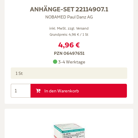
ANHÄNGE-SET 22114907.1
NOBAMED Paul Danz AG
inkl. MwSt. zzgl.
Versand
Grundpreis: 4,96 € / 1 St
4,96 €
PZN 06497651
3-4 Werktage
1 St
In den Warenkorb