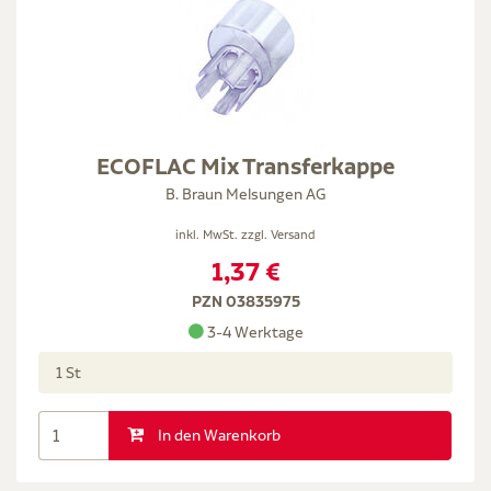
ECOFLAC Mix Transferkappe
B. Braun Melsungen AG
inkl. MwSt. zzgl.
Versand
1,37 €
PZN 03835975
3-4 Werktage
1 St
In den Warenkorb