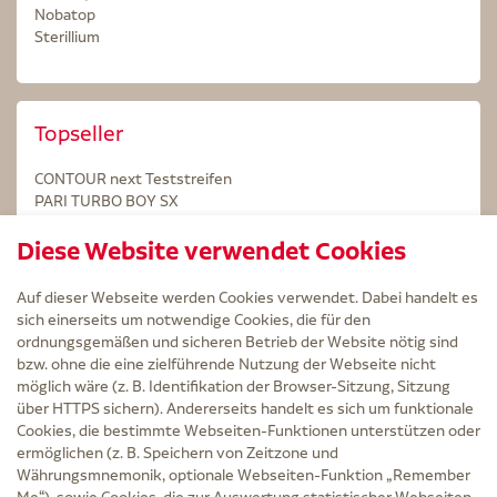
Nobatop
Sterillium
Topseller
CONTOUR next Teststreifen
PARI TURBO BOY SX
STERILLIUM Lösung 100ml
Diese Website verwendet Cookies
Kintex Kinesiologie Tape blau
Auf dieser Webseite werden Cookies verwendet. Dabei handelt es
sich einerseits um notwendige Cookies, die für den
ordnungsgemäßen und sicheren Betrieb der Website nötig sind
bzw. ohne die eine zielführende Nutzung der Webseite nicht
Service
möglich wäre (z. B. Identifikation der Browser-Sitzung, Sitzung
Versand und Lieferzeit
über HTTPS sichern). Andererseits handelt es sich um funktionale
Kontakt
Cookies, die bestimmte Webseiten-Funktionen unterstützen oder
FAQ
ermöglichen (z. B. Speichern von Zeitzone und
AGB
Währungsmnemonik, optionale Webseiten-Funktion „Remember
Cookie-Einstellungen
Me“), sowie Cookies, die zur Auswertung statistischer Webseiten-