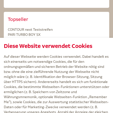
Topseller
CONTOUR next Teststreifen
PARI TURBO BOY SX
STERILLIUM Lösung 100ml
Diese Website verwendet Cookies
Kintex Kinesiologie Tape blau
Auf dieser Webseite werden Cookies verwendet. Dabei handelt es
sich einerseits um notwendige Cookies, die für den
ordnungsgemäßen und sicheren Betrieb der Website nötig sind
bzw. ohne die eine zielführende Nutzung der Webseite nicht
Service
möglich wäre (z. B. Identifikation der Browser-Sitzung, Sitzung
Versand und Lieferzeit
über HTTPS sichern). Andererseits handelt es sich um funktionale
Kontakt
Cookies, die bestimmte Webseiten-Funktionen unterstützen oder
FAQ
ermöglichen (z. B. Speichern von Zeitzone und
AGB
Währungsmnemonik, optionale Webseiten-Funktion „Remember
Cookie-Einstellungen
Me“), sowie Cookies, die zur Auswertung statistischer Webseiten-
Datenschutz
Daten oder für Marketing-Zwecke verwendet werden (z. B.
Erklärung zur Barrierefreiheit
Verbesserung unseres Angebots, Anzahl der Anzeige der gleichen
Widerruf