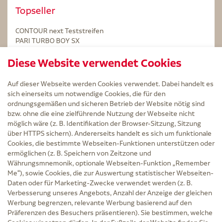
Topseller
CONTOUR next Teststreifen
PARI TURBO BOY SX
STERILLIUM Lösung 100ml
Diese Website verwendet Cookies
Kintex Kinesiologie Tape blau
Auf dieser Webseite werden Cookies verwendet. Dabei handelt es
sich einerseits um notwendige Cookies, die für den
ordnungsgemäßen und sicheren Betrieb der Website nötig sind
bzw. ohne die eine zielführende Nutzung der Webseite nicht
Service
möglich wäre (z. B. Identifikation der Browser-Sitzung, Sitzung
Versand und Lieferzeit
über HTTPS sichern). Andererseits handelt es sich um funktionale
Kontakt
Cookies, die bestimmte Webseiten-Funktionen unterstützen oder
FAQ
ermöglichen (z. B. Speichern von Zeitzone und
AGB
Währungsmnemonik, optionale Webseiten-Funktion „Remember
Cookie-Einstellungen
Me“), sowie Cookies, die zur Auswertung statistischer Webseiten-
Datenschutz
Daten oder für Marketing-Zwecke verwendet werden (z. B.
Erklärung zur Barrierefreiheit
Verbesserung unseres Angebots, Anzahl der Anzeige der gleichen
Widerruf
Werbung begrenzen, relevante Werbung basierend auf den
Impressum
Präferenzen des Besuchers präsentieren). Sie bestimmen, welche