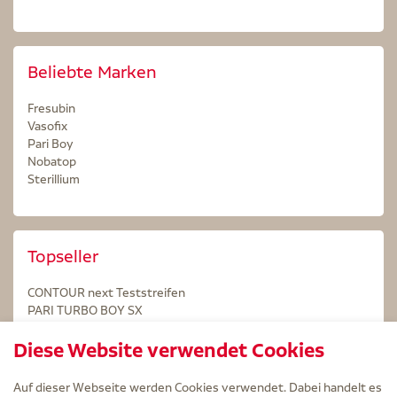
Beliebte Marken
Fresubin
Vasofix
Pari Boy
Nobatop
Sterillium
Topseller
CONTOUR next Teststreifen
PARI TURBO BOY SX
STERILLIUM Lösung 100ml
Diese Website verwendet Cookies
Kintex Kinesiologie Tape blau
Auf dieser Webseite werden Cookies verwendet. Dabei handelt es