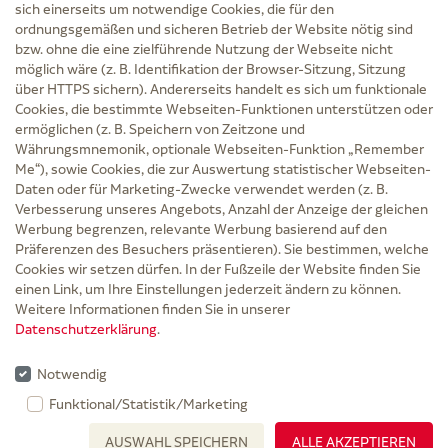
sich einerseits um notwendige Cookies, die für den
ordnungsgemäßen und sicheren Betrieb der Website nötig sind
bzw. ohne die eine zielführende Nutzung der Webseite nicht
Service
möglich wäre (z. B. Identifikation der Browser-Sitzung, Sitzung
Versand und Lieferzeit
über HTTPS sichern). Andererseits handelt es sich um funktionale
Kontakt
Cookies, die bestimmte Webseiten-Funktionen unterstützen oder
FAQ
ermöglichen (z. B. Speichern von Zeitzone und
AGB
Währungsmnemonik, optionale Webseiten-Funktion „Remember
Cookie-Einstellungen
Me“), sowie Cookies, die zur Auswertung statistischer Webseiten-
Datenschutz
Daten oder für Marketing-Zwecke verwendet werden (z. B.
Erklärung zur Barrierefreiheit
Verbesserung unseres Angebots, Anzahl der Anzeige der gleichen
Widerruf
Werbung begrenzen, relevante Werbung basierend auf den
Impressum
Präferenzen des Besuchers präsentieren). Sie bestimmen, welche
Cookies wir setzen dürfen. In der Fußzeile der Website finden Sie
Zu Risiken und Nebenwirkungen lesen Sie die Packungsbeilage und fragen Sie
einen Link, um Ihre Einstellungen jederzeit ändern zu können.
Ihre Ärztin, Ihren Arzt oder in der Apotheke.
Weitere Informationen finden Sie in unserer
Datenschutzerklärung
.
* Ab 50 € Bestellwert sowie bei der Bestellung mit Sprechstundenbedarf-Rezept
entfallen für Lieferungen innerhalb Deutschlands die Versandkosten.
Notwendig
Rabattgutscheine werden nicht auf die Versandkostenfreigrenze angerechnet,
Funktional/Statistik/Marketing
gelten nicht für verschreibungspflichtige Medikamente und können nicht mit
AUSWAHL SPEICHERN
ALLE AKZEPTIEREN