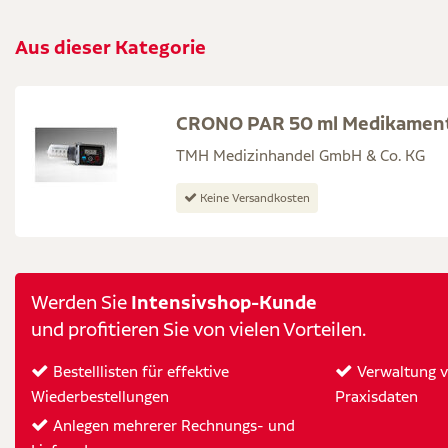
Aus dieser Kategorie
CRONO PAR 50 ml Medikamen
TMH Medizinhandel GmbH & Co. KG
Keine Versandkosten
Intensivshop-Kunde
Werden Sie
und profitieren Sie von vielen Vorteilen.
Bestelllisten für effektive
Verwaltung vo
Wiederbestellungen
Praxisdaten
Anlegen mehrerer Rechnungs- und