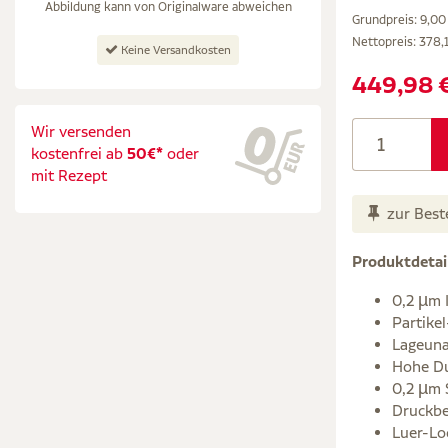
Abbildung kann von Originalware abweichen
Grundpreis: 9,00 
Nettopreis:
378,
Keine Versandkosten
449,98 
Wir versenden
kostenfrei ab
50€*
oder
mit Rezept
zur Best
Produktdetai
0,2 µm 
Partike
Lageuna
Hohe Du
0,2 µm 
Druckbes
Luer-Lo