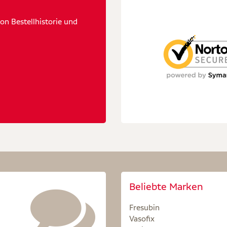
n Bestellhistorie und
Beliebte Marken
Fresubin
Vasofix