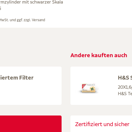
mzylinder mit schwarzer Skala
i
 MwSt. und ggf. zzgl.
Versand
Andere kauften auch
iertem Filter
H&S S
20X1,6
H&S Te
Zertifiziert und sicher