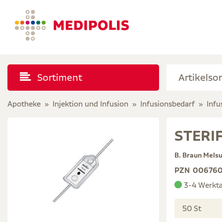
Sortiment
Apotheke
Injektion und Infusion
Infusionsbedarf
Infu
STERIF
B. Braun Mels
PZN
00676
3-4 Werkt
50 St