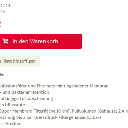
€ / 1 St
13 €
€
In den Warenkorb
ellliste hinzufügen
ls:
Infusionsfilter und Filtersets mit ungeladener Membran
l- und Bakterienretention
bhängige Luftabscheidung
rchflussrate
Supor Membran: Filterfläche 10 cm², Füllvolumen (Gehäuse) 2,4 m
tändig bis 2 bar (Berstdruck Filtergehäuse 3,1 bar)
ck-Ansätze