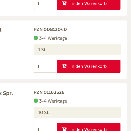
In den Warenkorb
ß
PZN 00812040
3-4 Werktage
1 St
In den Warenkorb
 Spr.
PZN 01162526
3-4 Werktage
10 St
In den Warenkorb