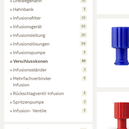
Dreiwegehahn
10
Hahnbank
3
Infusionsfilter
10
Infusionsgerät
55
Infusionsleitung
20
Infusionslösungen
56
Infusionspumpe
3
Verschlusskonen
10
Infusionsständer
2
Mehrfachverbinder
5
Infusion
Rückschlagventil Infusion
3
Spritzenpumpe
2
Infusion- Ventile
3