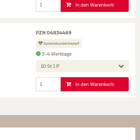
In den Warenkorb
PZN 04834469
Sprechstundenbedarf
3-4 Werktage
10 St 1 P
In den Warenkorb