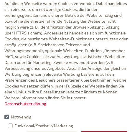
Auf dieser Webseite werden Cookies verwendet. Dabei handelt es
sich einerseits um notwendige Cookies, die für den
ordnungsgemäßen und sicheren Betrieb der Website nötig sind
bzw. ohne die eine zielführende Nutzung der Webseite nicht
Service
möglich wäre (z. B. Identifikation der Browser-Sitzung, Sitzung
Versand und Lieferzeit
über HTTPS sichern). Andererseits handelt es sich um funktionale
Kontakt
Cookies, die bestimmte Webseiten-Funktionen unterstützen oder
FAQ
ermöglichen (z. B. Speichern von Zeitzone und
AGB
Währungsmnemonik, optionale Webseiten-Funktion „Remember
Cookie-Einstellungen
Me“), sowie Cookies, die zur Auswertung statistischer Webseiten-
Datenschutz
Daten oder für Marketing-Zwecke verwendet werden (z. B.
Erklärung zur Barrierefreiheit
Verbesserung unseres Angebots, Anzahl der Anzeige der gleichen
Widerruf
Werbung begrenzen, relevante Werbung basierend auf den
Impressum
Präferenzen des Besuchers präsentieren). Sie bestimmen, welche
Cookies wir setzen dürfen. In der Fußzeile der Website finden Sie
Zu Risiken und Nebenwirkungen lesen Sie die Packungsbeilage und fragen Sie
einen Link, um Ihre Einstellungen jederzeit ändern zu können.
Ihre Ärztin, Ihren Arzt oder in der Apotheke.
Weitere Informationen finden Sie in unserer
Datenschutzerklärung
.
* Ab 50 € Bestellwert sowie bei der Bestellung mit Sprechstundenbedarf-Rezept
entfallen für Lieferungen innerhalb Deutschlands die Versandkosten.
Notwendig
Rabattgutscheine werden nicht auf die Versandkostenfreigrenze angerechnet,
Funktional/Statistik/Marketing
gelten nicht für verschreibungspflichtige Medikamente und können nicht mit