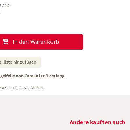
 / 1 St
€
In den Warenkorb
ellliste hinzufügen
elfeile von Careliv ist 9 cm lang.
 MwSt. und ggf. zzgl.
Versand
Andere kauften auch