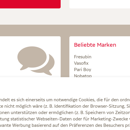
Beliebte Marken
Fresubin
Vasofix
Pari Boy
Nobatop
Sterillium
delt es sich einerseits um notwendige Cookies, die für den ord
 nicht möglich wäre (z. B. Identifikation der Browser-Sitzung, S
onen unterstützen oder ermöglichen (z. B. Speichern von Zeit
tung statistischer Webseiten-Daten oder für Marketing-Zwecke 
Q
AGB
Cookie-Einstellungen
Datenschutz
E
vante Werbung basierend auf den Präferenzen des Besuchers prä