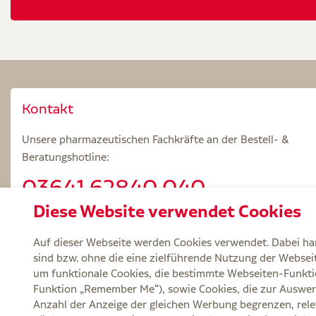
Kontakt
Unsere pharmazeutischen Fachkräfte an der Bestell- &
Beratungshotline:
03641.62840 040
Diese Website verwendet Cookies
Beratungszeiten: Mo – Fr 8.00 – 18.00 Uhr
Auf dieser Webseite werden Cookies verwendet. Dabei han
sind bzw. ohne die eine zielführende Nutzung der Webseite
um funktionale Cookies, die bestimmte Webseiten-Funkti
Funktion „Remember Me“), sowie Cookies, die zur Auswer
Service
Versand und Lieferzeit
Kontakt
FA
Anzahl der Anzeige der gleichen Werbung begrenzen, rele