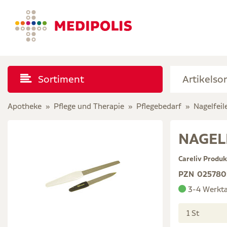
Sortiment
Apotheke
Pflege und Therapie
Pflegebedarf
Nagelfeil
NAGELF
Careliv Produ
PZN
025780
3-4 Werkt
1 St