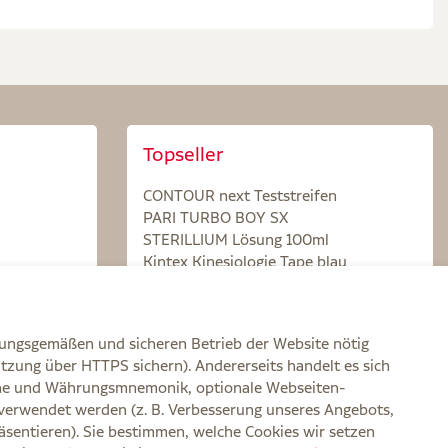
Topseller
CONTOUR next Teststreifen
PARI TURBO BOY SX
STERILLIUM Lösung 100ml
Kintex Kinesiologie Tape blau
nungsgemäßen und sicheren Betrieb der Website nötig
itzung über HTTPS sichern). Andererseits handelt es sich
zone und Währungsmnemonik, optionale Webseiten-
verwendet werden (z. B. Verbesserung unseres Angebots,
rklärung zur Barrierefreiheit
Widerruf
Impressum
sentieren). Sie bestimmen, welche Cookies wir setzen