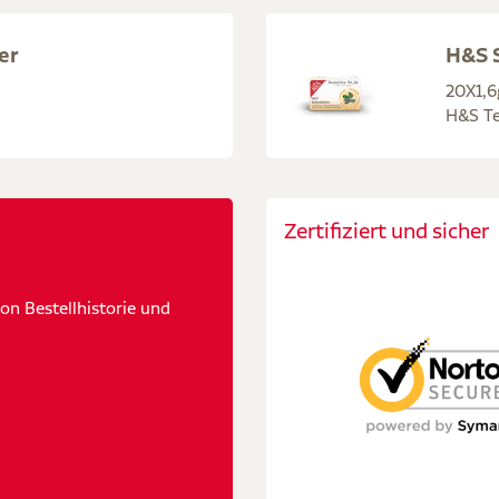
er
H&S S
20X1,6
H&S Te
Zertifiziert und sicher
n Bestellhistorie und