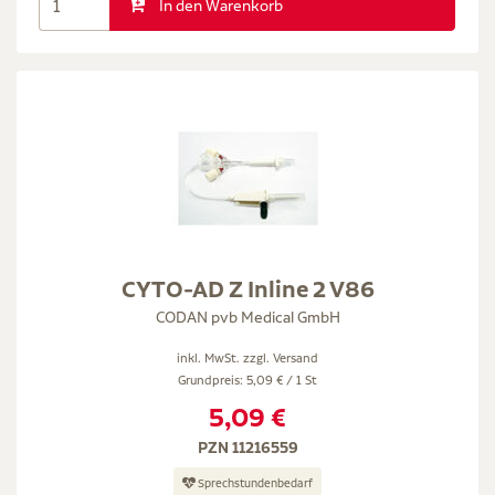
In den Warenkorb
CYTO-AD Z Inline 2 V86
CODAN pvb Medical GmbH
inkl. MwSt. zzgl.
Versand
Grundpreis: 5,09 € / 1 St
5,09 €
PZN 11216559
Sprechstundenbedarf