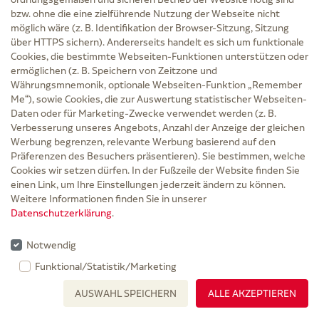
bzw. ohne die eine zielführende Nutzung der Webseite nicht
möglich wäre (z. B. Identifikation der Browser-Sitzung, Sitzung
RÜCKFLUSSSPERRE
über HTTPS sichern). Andererseits handelt es sich um funktionale
Fresenius Kabi Deutschland GmbH
Cookies, die bestimmte Webseiten-Funktionen unterstützen oder
ermöglichen (z. B. Speichern von Zeitzone und
inkl. MwSt. zzgl.
Versand
Währungsmnemonik, optionale Webseiten-Funktion „Remember
Grundpreis: 0,54 € / 1 St
Me“), sowie Cookies, die zur Auswertung statistischer Webseiten-
0,54 €
Daten oder für Marketing-Zwecke verwendet werden (z. B.
Verbesserung unseres Angebots, Anzahl der Anzeige der gleichen
PZN 03460848
Werbung begrenzen, relevante Werbung basierend auf den
Präferenzen des Besuchers präsentieren). Sie bestimmen, welche
Sprechstundenbedarf
Cookies wir setzen dürfen. In der Fußzeile der Website finden Sie
3-4 Werktage
einen Link, um Ihre Einstellungen jederzeit ändern zu können.
Weitere Informationen finden Sie in unserer
1 St
Datenschutzerklärung
.
Notwendig
In den Warenkorb
Funktional/Statistik/Marketing
AUSWAHL SPEICHERN
ALLE AKZEPTIEREN