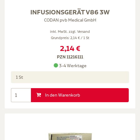
INFUSIONSGERÄT V86 3W
CODAN pvb Medical GmbH
inkl. MwSt. zzgl.
Versand
Grundpreis: 2,14 € / 1 St
2,14 €
PZN 11216111
3-4 Werktage
1 St
In den Warenkorb