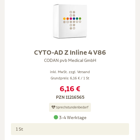
CYTO-AD Z Inline 4 V86
CODAN pvb Medical GmbH
inkl. MwSt. zzgl.
Versand
Grundpreis: 6,16 € / 1 St
6,16 €
PZN 11216565
Sprechstundenbedarf
3-4 Werktage
1 St