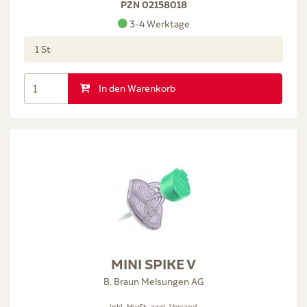
PZN 02158018
3-4 Werktage
1 St
In den Warenkorb
MINI SPIKE V
B. Braun Melsungen AG
inkl. MwSt. zzgl.
Versand