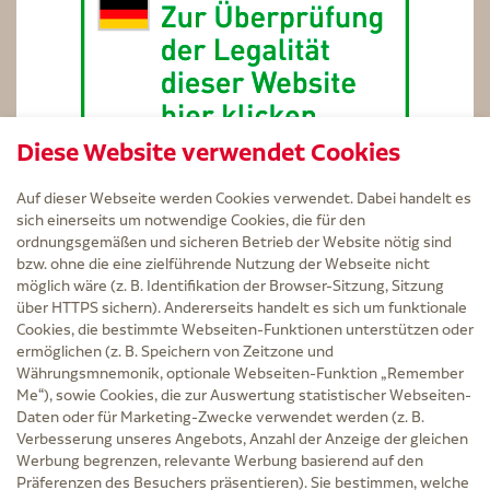
Diese Website verwendet Cookies
Auf dieser Webseite werden Cookies verwendet. Dabei handelt es
sich einerseits um notwendige Cookies, die für den
ordnungsgemäßen und sicheren Betrieb der Website nötig sind
bzw. ohne die eine zielführende Nutzung der Webseite nicht
Service
möglich wäre (z. B. Identifikation der Browser-Sitzung, Sitzung
Versand und Lieferzeit
über HTTPS sichern). Andererseits handelt es sich um funktionale
Kontakt
Cookies, die bestimmte Webseiten-Funktionen unterstützen oder
FAQ
ermöglichen (z. B. Speichern von Zeitzone und
AGB
Währungsmnemonik, optionale Webseiten-Funktion „Remember
Cookie-Einstellungen
Me“), sowie Cookies, die zur Auswertung statistischer Webseiten-
Datenschutz
Daten oder für Marketing-Zwecke verwendet werden (z. B.
Erklärung zur Barrierefreiheit
Verbesserung unseres Angebots, Anzahl der Anzeige der gleichen
Widerruf
Werbung begrenzen, relevante Werbung basierend auf den
Impressum
Präferenzen des Besuchers präsentieren). Sie bestimmen, welche