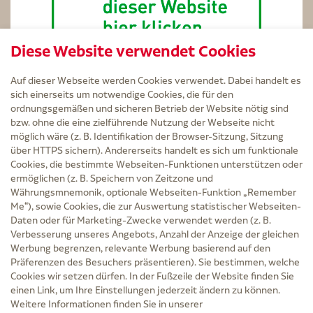
Diese Website verwendet Cookies
Auf dieser Webseite werden Cookies verwendet. Dabei handelt es
sich einerseits um notwendige Cookies, die für den
ordnungsgemäßen und sicheren Betrieb der Website nötig sind
bzw. ohne die eine zielführende Nutzung der Webseite nicht
Service
möglich wäre (z. B. Identifikation der Browser-Sitzung, Sitzung
Versand und Lieferzeit
über HTTPS sichern). Andererseits handelt es sich um funktionale
Kontakt
Cookies, die bestimmte Webseiten-Funktionen unterstützen oder
FAQ
ermöglichen (z. B. Speichern von Zeitzone und
AGB
Währungsmnemonik, optionale Webseiten-Funktion „Remember
Cookie-Einstellungen
Me“), sowie Cookies, die zur Auswertung statistischer Webseiten-
Datenschutz
Daten oder für Marketing-Zwecke verwendet werden (z. B.
Erklärung zur Barrierefreiheit
Verbesserung unseres Angebots, Anzahl der Anzeige der gleichen
Widerruf
Werbung begrenzen, relevante Werbung basierend auf den
Impressum
Präferenzen des Besuchers präsentieren). Sie bestimmen, welche
Cookies wir setzen dürfen. In der Fußzeile der Website finden Sie
Zu Risiken und Nebenwirkungen lesen Sie die Packungsbeilage und fragen Sie
einen Link, um Ihre Einstellungen jederzeit ändern zu können.
Ihre Ärztin, Ihren Arzt oder in der Apotheke.
Weitere Informationen finden Sie in unserer