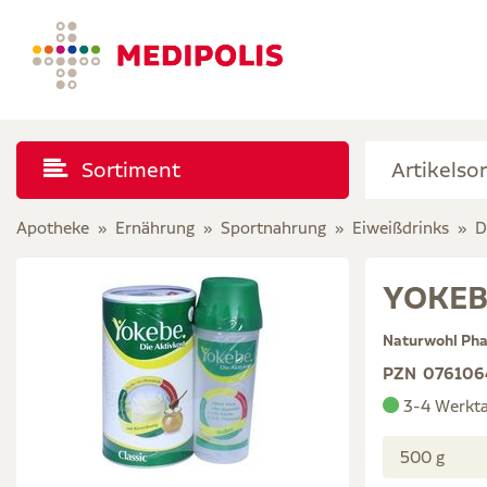
Sortiment
Apotheke
Ernährung
Sportnahrung
Eiweißdrinks
D
YOKEBE
Naturwohl Ph
PZN
076106
3-4 Werkt
500 g