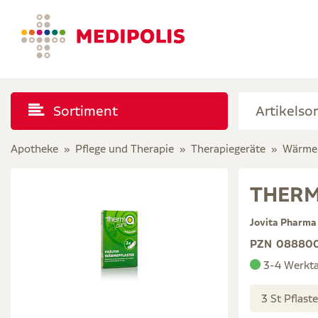
Sortiment
Apotheke
Pflege und Therapie
Therapiegeräte
Wärmep
THERMA
Jovita Pharm
PZN
08880
3-4 Werkt
3 St Pflast