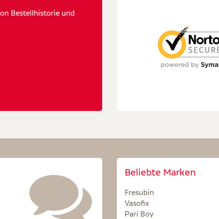
n Bestellhistorie und
Beliebte Marken
Fresubin
Vasofix
Pari Boy