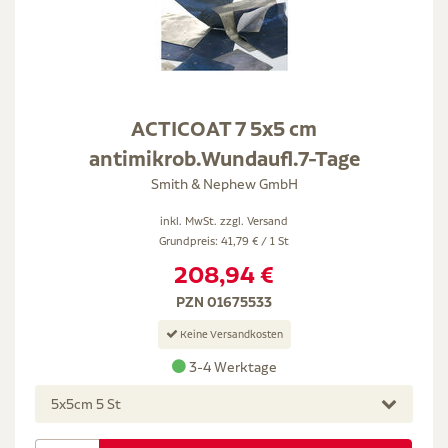
ACTICOAT 7 5x5 cm
antimikrob.Wundaufl.7-Tage
Smith & Nephew GmbH
inkl. MwSt. zzgl.
Versand
Grundpreis: 41,79 € / 1 St
208,94 €
PZN 01675533
Keine Versandkosten
3-4 Werktage
5x5cm 5 St