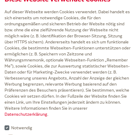
Auf dieser Webseite werden Cookies verwendet. Dabei handelt es
sich einerseits um notwendige Cookies, die für den
ordnungsgemäßen und sicheren Betrieb der Website nötig sind
bzw. ohne die eine zielführende Nutzung der Webseite nicht
Service
möglich wäre (z. B. Identifikation der Browser-Sitzung, Sitzung
Versand und Lieferzeit
über HTTPS sichern). Andererseits handelt es sich um funktionale
Kontakt
Cookies, die bestimmte Webseiten-Funktionen unterstützen oder
FAQ
ermöglichen (z. B. Speichern von Zeitzone und
AGB
Währungsmnemonik, optionale Webseiten-Funktion „Remember
Cookie-Einstellungen
Me“), sowie Cookies, die zur Auswertung statistischer Webseiten-
Datenschutz
Daten oder für Marketing-Zwecke verwendet werden (z. B.
Erklärung zur Barrierefreiheit
Verbesserung unseres Angebots, Anzahl der Anzeige der gleichen
Widerruf
Werbung begrenzen, relevante Werbung basierend auf den
Impressum
Präferenzen des Besuchers präsentieren). Sie bestimmen, welche
Cookies wir setzen dürfen. In der Fußzeile der Website finden Sie
Zu Risiken und Nebenwirkungen lesen Sie die Packungsbeilage und fragen Sie
einen Link, um Ihre Einstellungen jederzeit ändern zu können.
Ihre Ärztin, Ihren Arzt oder in der Apotheke.
Weitere Informationen finden Sie in unserer
Datenschutzerklärung
.
* Ab 50 € Bestellwert sowie bei der Bestellung mit Sprechstundenbedarf-Rezept
entfallen für Lieferungen innerhalb Deutschlands die Versandkosten.
Notwendig
Rabattgutscheine werden nicht auf die Versandkostenfreigrenze angerechnet,