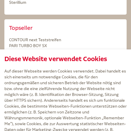
Sterillium
Topseller
CONTOUR next Teststreifen
PARI TURBO BOY SX
STERILLIUM Lösung 100ml
Diese Website verwendet Cookies
Kintex Kinesiologie Tape blau
Auf dieser Webseite werden Cookies verwendet. Dabei handelt es
sich einerseits um notwendige Cookies, die für den
ordnungsgemäßen und sicheren Betrieb der Website nötig sind
bzw. ohne die eine zielführende Nutzung der Webseite nicht
Service
möglich wäre (z. B. Identifikation der Browser-Sitzung, Sitzung
Versand und Lieferzeit
über HTTPS sichern). Andererseits handelt es sich um funktionale
Kontakt
Cookies, die bestimmte Webseiten-Funktionen unterstützen oder
FAQ
ermöglichen (z. B. Speichern von Zeitzone und
AGB
Währungsmnemonik, optionale Webseiten-Funktion „Remember
Cookie-Einstellungen
Me“), sowie Cookies, die zur Auswertung statistischer Webseiten-
Datenschutz
Daten oder für Marketing-Zwecke verwendet werden (z. B.
Erklärung zur Barrierefreiheit