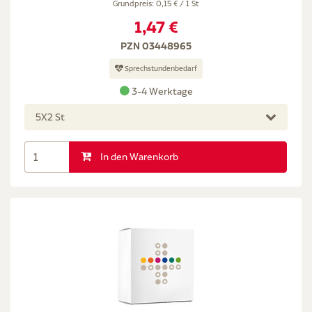
Grundpreis: 0,15 € / 1 St
1,47 €
PZN 03448965
Sprechstundenbedarf
3-4 Werktage
5X2 St
In den Warenkorb