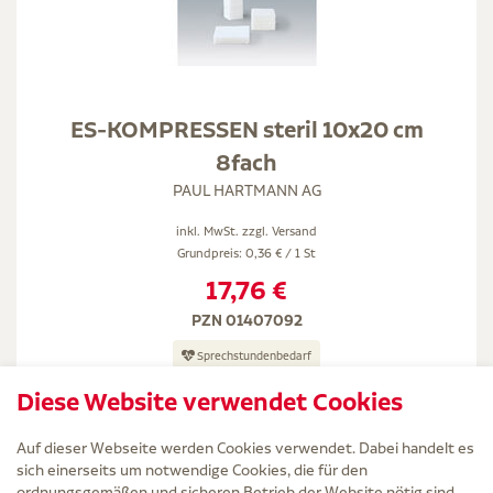
ES-KOMPRESSEN steril 10x20 cm
8fach
PAUL HARTMANN AG
inkl. MwSt. zzgl.
Versand
Grundpreis: 0,36 € / 1 St
17,76 €
PZN 01407092
Sprechstundenbedarf
3-4 Werktage
Diese Website verwendet Cookies
25X2 St
Auf dieser Webseite werden Cookies verwendet. Dabei handelt es
sich einerseits um notwendige Cookies, die für den
ordnungsgemäßen und sicheren Betrieb der Website nötig sind