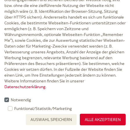
In den Warenkorb
bzw. ohne die eine zielführende Nutzung der Webseite nicht
möglich wäre (z. B. Identifikation der Browser-Sitzung, Sitzung
über HTTPS sichern). Andererseits handelt es sich um funktionale
Cookies, die bestimmte Webseiten-Funktionen unterstützen oder
ermöglichen (z. B. Speichern von Zeitzone und
Währungsmnemonik, optionale Webseiten-Funktion „Remember
Me“), sowie Cookies, die zur Auswertung statistischer Webseiten-
Daten oder für Marketing-Zwecke verwendet werden (z. B.
Verbesserung unseres Angebots, Anzahl der Anzeige der gleichen
Werbung begrenzen, relevante Werbung basierend auf den
Präferenzen des Besuchers präsentieren). Sie bestimmen, welche
Cookies wir setzen dürfen. In der Fußzeile der Website finden Sie
ES-KOMPRESSEN steril 5x5 cm 8fach
einen Link, um Ihre Einstellungen jederzeit ändern zu können.
Weitere Informationen finden Sie in unserer
PAUL HARTMANN AG
Datenschutzerklärung
.
inkl. MwSt. zzgl.
Versand
Grundpreis: 0,13 € / 1 St
Notwendig
6,25 €
Funktional/Statistik/Marketing
PZN 01407057
AUSWAHL SPEICHERN
ALLE AKZEPTIEREN
Sprechstundenbedarf