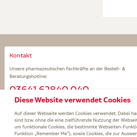
Kontakt
Unsere pharmazeutischen Fachkräfte an der Bestell- &
Beratungshotline:
03641.62840 040
Diese Website verwendet Cookies
Beratungszeiten: Mo – Fr 8.00 – 18.00 Uhr
Auf dieser Webseite werden Cookies verwendet. Dabei han
sind bzw. ohne die eine zielführende Nutzung der Webseite
um funktionale Cookies, die bestimmte Webseiten-Funkti
Funktion „Remember Me“), sowie Cookies, die zur Auswer
Service
Versand und Lieferzeit
Kontakt
FA