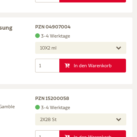
ösung
PZN 04907004
3-4 Werktage
10X2 ml
In den Warenkorb
PZN 15200058
 Gamble
3-4 Werktage
2X28 St