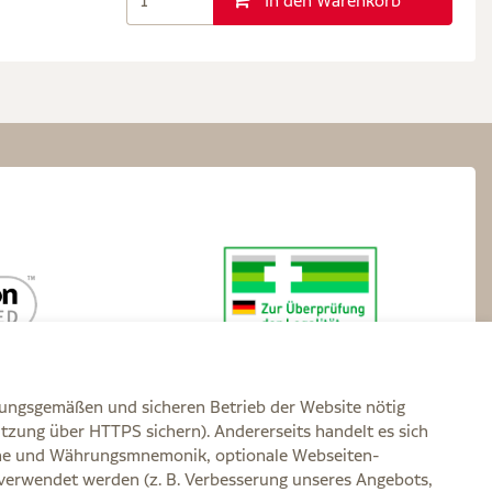
In den Warenkorb
nungsgemäßen und sicheren Betrieb der Website nötig
itzung über HTTPS sichern). Andererseits handelt es sich
zone und Währungsmnemonik, optionale Webseiten-
verwendet werden (z. B. Verbesserung unseres Angebots,
rklärung zur Barrierefreiheit
Widerruf
Impressum