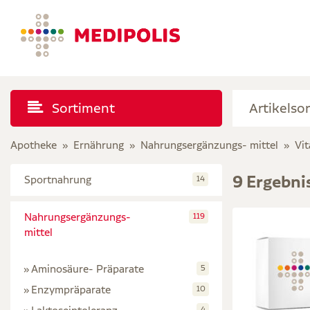
Sortiment
Apotheke
Ernährung
Nahrungsergänzungs- mittel
Vi
9 Ergebni
Sportnahrung
14
Nahrungsergänzungs-
119
mittel
Aminosäure- Präparate
5
Enzympräparate
10
4