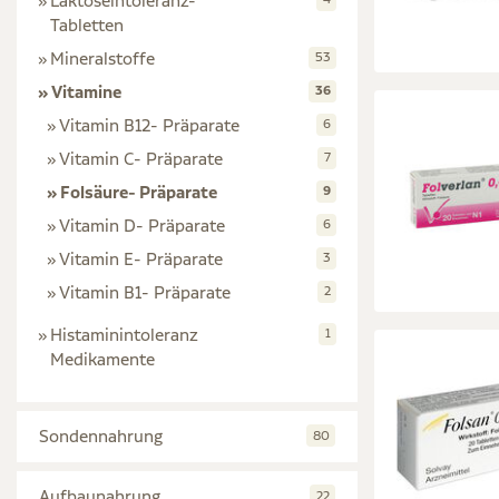
Laktoseintoleranz-
Tabletten
Mineralstoffe
53
Vitamine
36
Vitamin B12- Präparate
6
Vitamin C- Präparate
7
Folsäure- Präparate
9
Vitamin D- Präparate
6
Vitamin E- Präparate
3
Vitamin B1- Präparate
2
Histaminintoleranz
1
Medikamente
Sondennahrung
80
Aufbaunahrung
22