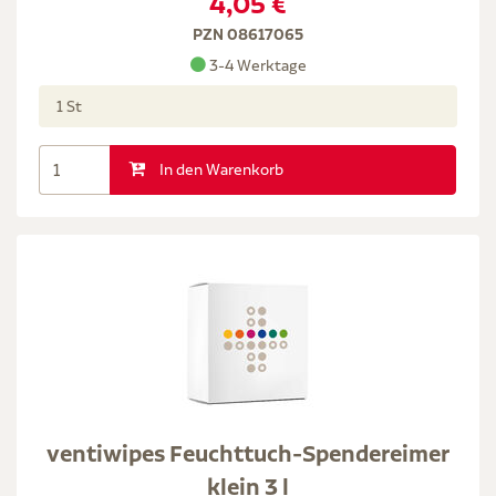
4,05 €
PZN 08617065
3-4 Werktage
1 St
In den Warenkorb
ventiwipes Feuchttuch-Spendereimer
klein 3 l