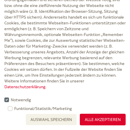
bzw. ohne die eine zielführende Nutzung der Webseite nicht
möglich wäre (z. B. Identifikation der Browser-Sitzung, Sitzung
über HTTPS sichern). Andererseits handelt es sich um funktionale
Cookies, die bestimmte Webseiten-Funktionen unterstützen oder
ermöglichen (z. B. Speichern von Zeitzone und
DOSIERPUMPE 2 ml für 500 ml
Währungsmnemonik, optionale Webseiten-Funktion „Remember
Flaschen
Me“), sowie Cookies, die zur Auswertung statistischer Webseiten-
Daten oder für Marketing-Zwecke verwendet werden (z. B.
B. Braun Melsungen AG
Verbesserung unseres Angebots, Anzahl der Anzeige der gleichen
Werbung begrenzen, relevante Werbung basierend auf den
inkl. MwSt. zzgl.
Versand
Präferenzen des Besuchers präsentieren). Sie bestimmen, welche
Grundpreis: 3,84 € / 1 St
Cookies wir setzen dürfen. In der Fußzeile der Website finden Sie
3,84 €
einen Link, um Ihre Einstellungen jederzeit ändern zu können.
Weitere Informationen finden Sie in unserer
PZN 05486622
Datenschutzerklärung
.
3-4 Werktage
Notwendig
500ml Flaschen 1 St
Funktional/Statistik/Marketing
In den Warenkorb
AUSWAHL SPEICHERN
ALLE AKZEPTIEREN