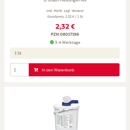
B. Braun Melsungen AG
inkl. MwSt. zzgl.
Versand
Grundpreis: 2,32 € / 1 St
2,32 €
PZN 08017196
3-4 Werktage
1 St
In den Warenkorb