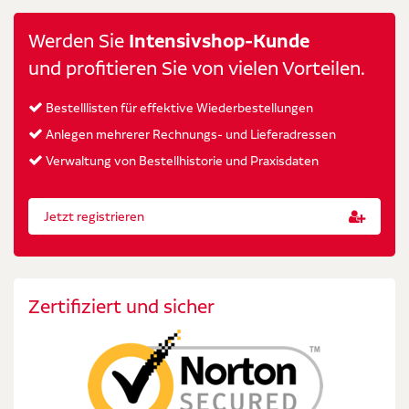
Werden Sie
Intensivshop-Kunde
und profitieren Sie von vielen Vorteilen.
Bestelllisten für effektive Wiederbestellungen
Anlegen mehrerer Rechnungs- und Lieferadressen
Verwaltung von Bestellhistorie und Praxisdaten
Jetzt registrieren
Zertifiziert und sicher