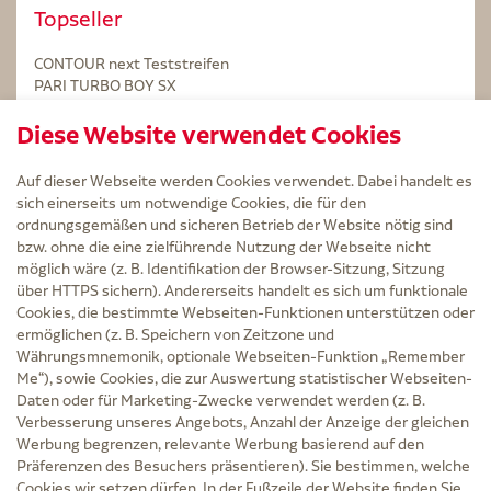
Topseller
CONTOUR next Teststreifen
PARI TURBO BOY SX
STERILLIUM Lösung 100ml
Diese Website verwendet Cookies
Kintex Kinesiologie Tape blau
Auf dieser Webseite werden Cookies verwendet. Dabei handelt es
sich einerseits um notwendige Cookies, die für den
ordnungsgemäßen und sicheren Betrieb der Website nötig sind
bzw. ohne die eine zielführende Nutzung der Webseite nicht
Service
möglich wäre (z. B. Identifikation der Browser-Sitzung, Sitzung
Versand und Lieferzeit
über HTTPS sichern). Andererseits handelt es sich um funktionale
Kontakt
Cookies, die bestimmte Webseiten-Funktionen unterstützen oder
FAQ
ermöglichen (z. B. Speichern von Zeitzone und
AGB
Währungsmnemonik, optionale Webseiten-Funktion „Remember
Cookie-Einstellungen
Me“), sowie Cookies, die zur Auswertung statistischer Webseiten-
Datenschutz
Daten oder für Marketing-Zwecke verwendet werden (z. B.
Erklärung zur Barrierefreiheit
Verbesserung unseres Angebots, Anzahl der Anzeige der gleichen
Widerruf
Werbung begrenzen, relevante Werbung basierend auf den
Impressum
Präferenzen des Besuchers präsentieren). Sie bestimmen, welche
Cookies wir setzen dürfen. In der Fußzeile der Website finden Sie