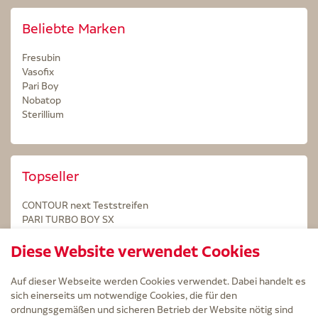
Beliebte Marken
Fresubin
Vasofix
Pari Boy
Nobatop
Sterillium
Topseller
CONTOUR next Teststreifen
PARI TURBO BOY SX
STERILLIUM Lösung 100ml
Diese Website verwendet Cookies
Kintex Kinesiologie Tape blau
Auf dieser Webseite werden Cookies verwendet. Dabei handelt es
sich einerseits um notwendige Cookies, die für den
ordnungsgemäßen und sicheren Betrieb der Website nötig sind