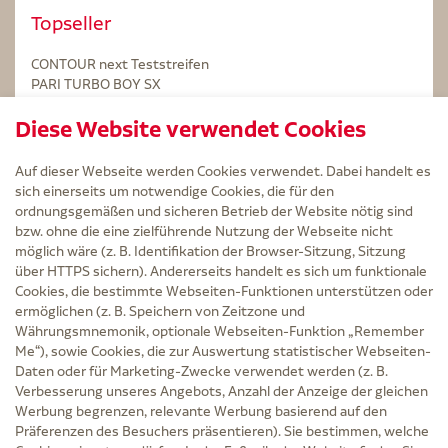
Topseller
CONTOUR next Teststreifen
PARI TURBO BOY SX
STERILLIUM Lösung 100ml
Diese Website verwendet Cookies
Kintex Kinesiologie Tape blau
Auf dieser Webseite werden Cookies verwendet. Dabei handelt es
sich einerseits um notwendige Cookies, die für den
ordnungsgemäßen und sicheren Betrieb der Website nötig sind
bzw. ohne die eine zielführende Nutzung der Webseite nicht
Service
möglich wäre (z. B. Identifikation der Browser-Sitzung, Sitzung
Versand und Lieferzeit
über HTTPS sichern). Andererseits handelt es sich um funktionale
Kontakt
Cookies, die bestimmte Webseiten-Funktionen unterstützen oder
FAQ
ermöglichen (z. B. Speichern von Zeitzone und
AGB
Währungsmnemonik, optionale Webseiten-Funktion „Remember
Cookie-Einstellungen
Me“), sowie Cookies, die zur Auswertung statistischer Webseiten-
Datenschutz
Daten oder für Marketing-Zwecke verwendet werden (z. B.
Erklärung zur Barrierefreiheit
Verbesserung unseres Angebots, Anzahl der Anzeige der gleichen
Widerruf
Werbung begrenzen, relevante Werbung basierend auf den
Impressum
Präferenzen des Besuchers präsentieren). Sie bestimmen, welche