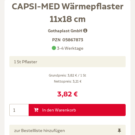
CAPSI-MED Wärmepflaster
11x18 cm
Gothaplast GmbH
PZN
05867873
3-4 Werktage
1 St Pflaster
Grundpreis: 3,82 € / 1 St
Nettopreis:
3,21 €
3,82 €
In den Warenkorb
zur Bestellliste hinzufügen