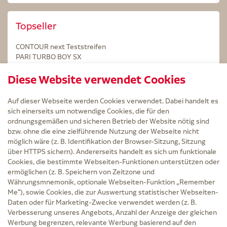
Topseller
CONTOUR next Teststreifen
PARI TURBO BOY SX
STERILLIUM Lösung 100ml
Diese Website verwendet Cookies
Kintex Kinesiologie Tape blau
Auf dieser Webseite werden Cookies verwendet. Dabei handelt es
sich einerseits um notwendige Cookies, die für den
ordnungsgemäßen und sicheren Betrieb der Website nötig sind
bzw. ohne die eine zielführende Nutzung der Webseite nicht
Service
möglich wäre (z. B. Identifikation der Browser-Sitzung, Sitzung
Versand und Lieferzeit
über HTTPS sichern). Andererseits handelt es sich um funktionale
Kontakt
Cookies, die bestimmte Webseiten-Funktionen unterstützen oder
FAQ
ermöglichen (z. B. Speichern von Zeitzone und
AGB
Währungsmnemonik, optionale Webseiten-Funktion „Remember
Cookie-Einstellungen
Me“), sowie Cookies, die zur Auswertung statistischer Webseiten-
Datenschutz
Daten oder für Marketing-Zwecke verwendet werden (z. B.
Erklärung zur Barrierefreiheit
Verbesserung unseres Angebots, Anzahl der Anzeige der gleichen
Widerruf
Werbung begrenzen, relevante Werbung basierend auf den
Impressum