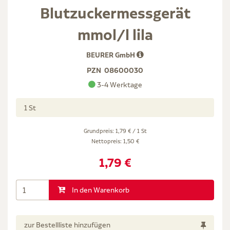
Blutzuckermessgerät
mmol/l lila
BEURER GmbH
PZN
08600030
3-4 Werktage
1 St
Grundpreis: 1,79 € / 1 St
Nettopreis:
1,50 €
1,79 €
In den Warenkorb
zur Bestellliste hinzufügen