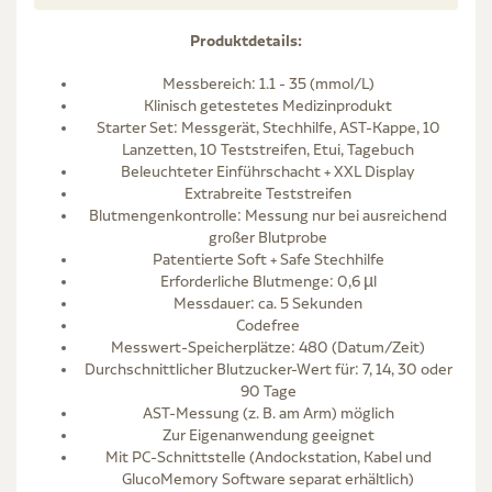
Produktdetails:
Messbereich: 1.1 - 35 (mmol/L)
Klinisch getestetes Medizinprodukt
Starter Set: Messgerät, Stechhilfe, AST-Kappe, 10
Lanzetten, 10 Teststreifen, Etui, Tagebuch
Beleuchteter Einführschacht + XXL Display
Extrabreite Teststreifen
Blutmengenkontrolle: Messung nur bei ausreichend
großer Blutprobe
Patentierte Soft + Safe Stechhilfe
Erforderliche Blutmenge: 0,6 µl
Messdauer: ca. 5 Sekunden
Codefree
Messwert-Speicherplätze: 480 (Datum/Zeit)
Durchschnittlicher Blutzucker-Wert für: 7, 14, 30 oder
90 Tage
AST-Messung (z. B. am Arm) möglich
Zur Eigenanwendung geeignet
Mit PC-Schnittstelle (Andockstation, Kabel und
GlucoMemory Software separat erhältlich)