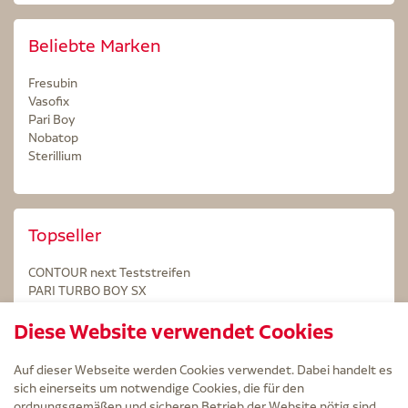
Beliebte Marken
Fresubin
Vasofix
Pari Boy
Nobatop
Sterillium
Topseller
CONTOUR next Teststreifen
PARI TURBO BOY SX
STERILLIUM Lösung 100ml
Diese Website verwendet Cookies
Kintex Kinesiologie Tape blau
Auf dieser Webseite werden Cookies verwendet. Dabei handelt es
sich einerseits um notwendige Cookies, die für den
ordnungsgemäßen und sicheren Betrieb der Website nötig sind