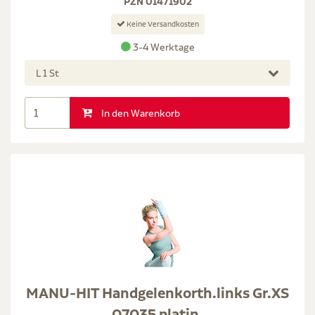
PZN 01471902
Keine Versandkosten
3-4 Werktage
L 1 St
In den Warenkorb
MANU-HIT Handgelenkorth.links Gr.XS
07035 platin.