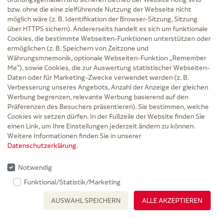
bzw. ohne die eine zielführende Nutzung der Webseite nicht
möglich wäre (z. B. Identifikation der Browser-Sitzung, Sitzung
über HTTPS sichern). Andererseits handelt es sich um funktionale
Cookies, die bestimmte Webseiten-Funktionen unterstützen oder
ermöglichen (z. B. Speichern von Zeitzone und
Währungsmnemonik, optionale Webseiten-Funktion „Remember
Me“), sowie Cookies, die zur Auswertung statistischer Webseiten-
MANU-HIT Handgelenkorth.rechts Gr.L
Daten oder für Marketing-Zwecke verwendet werden (z. B.
Verbesserung unseres Angebots, Anzahl der Anzeige der gleichen
07032 schwarz
Werbung begrenzen, relevante Werbung basierend auf den
SPORLASTIC GmbH & Co. KG
Präferenzen des Besuchers präsentieren). Sie bestimmen, welche
Cookies wir setzen dürfen. In der Fußzeile der Website finden Sie
inkl. MwSt. zzgl.
Versand
einen Link, um Ihre Einstellungen jederzeit ändern zu können.
Grundpreis: 77,22 € / 1 St
Weitere Informationen finden Sie in unserer
77,22 €
Datenschutzerklärung
.
PZN 01578161
Notwendig
Keine Versandkosten
Funktional/Statistik/Marketing
Nicht lieferbar
AUSWAHL SPEICHERN
ALLE AKZEPTIEREN
Gr. L 1 St