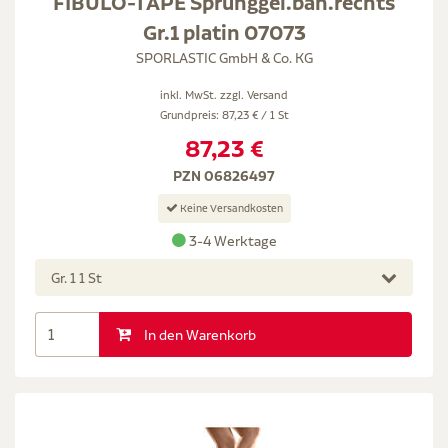
FIBULO-TAPE Sprunggel.ban.rechts
Gr.1 platin 07073
SPORLASTIC GmbH & Co. KG
inkl. MwSt. zzgl.
Versand
Grundpreis: 87,23 € / 1 St
87,23 €
PZN 06826497
Keine Versandkosten
3-4 Werktage
Gr. 1 1 St
In den Warenkorb