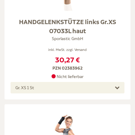
HANDGELENKSTÜTZE links Gr.XS
07033L haut
Sporlastic GmbH
inkl. MwSt. zzgl.
Versand
30,27 €
PZN 02383962
Nicht lieferbar
Gr. XS 1 St