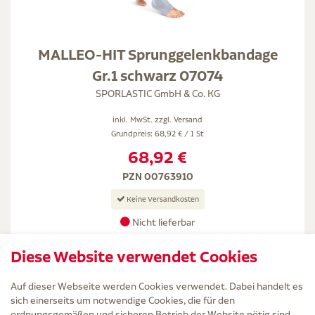
MALLEO-HIT Sprunggelenkbandage
Gr.1 schwarz 07074
SPORLASTIC GmbH & Co. KG
inkl. MwSt. zzgl.
Versand
Grundpreis: 68,92 € / 1 St
68,92 €
PZN 00763910
Keine Versandkosten
Nicht lieferbar
Gr. 1 1 St
Diese Website verwendet Cookies
Auf dieser Webseite werden Cookies verwendet. Dabei handelt es
sich einerseits um notwendige Cookies, die für den
ordnungsgemäßen und sicheren Betrieb der Website nötig sind