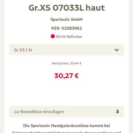
Gr.XS 07033L haut
Sporlastic GmbH
PZN
02383962
Nicht lieferbar
Gr. XS 1 St
Nettopreis:
25,44 €
30,27 €
zur Bestellliste hinzufügen
Die Sporlastic Handgelenksstütze kommt bei
Sehnenscheidenentzündungen sowie degenerativen und