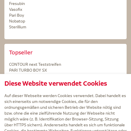
Fresubin
Vasofix
Pari Boy
Nobatop
Sterillium
Topseller
CONTOUR next Teststreifen
PARI TURBO BOY SX
STERILLIUM Lösung 100ml
Diese Website verwendet Cookies
Kintex Kinesiologie Tape blau
Auf dieser Webseite werden Cookies verwendet. Dabei handelt es
sich einerseits um notwendige Cookies, die für den
ordnungsgemäßen und sicheren Betrieb der Website nötig sind
bzw. ohne die eine zielführende Nutzung der Webseite nicht
Service
möglich wäre (z. B. Identifikation der Browser-Sitzung, Sitzung
Versand und Lieferzeit
über HTTPS sichern). Andererseits handelt es sich um funktionale
Kontakt
Cookies, die bestimmte Webseiten-Funktionen unterstützen oder