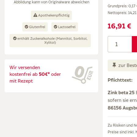
Abbildung kann von Originalware abweichen
Grundpreis: 0,17 
Nettopreis:
14,21
Apothekenpflichtig
16,91 €
Glutenfrei
Lactosefrei
enthält Zuckeralkohole (Mannitol, Sorbitol,
Xylitol)
zur Best
Wir versenden
kostenfrei ab
50€*
oder
Pflichttext:
mit Rezept
Zink beta 25
B
sofern sie e
86156 Augsbu
Zu Risiken und N
Preise sind inkl.