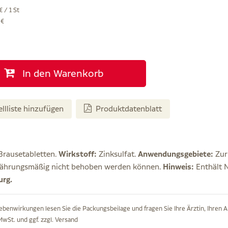
€ / 1 St
 €
In den Warenkorb
ellliste hinzufügen
Produktdatenblatt
rausetabletten.
Wirkstoff:
Zinksulfat.
Anwendungsgebiete:
Zur
rnährungsmäßig nicht behoben werden können.
Hinweis:
Enthält 
rg.
ebenwirkungen lesen Sie die Packungsbeilage und fragen Sie Ihre Ärztin, Ihren A
 MwSt. und ggf. zzgl.
Versand