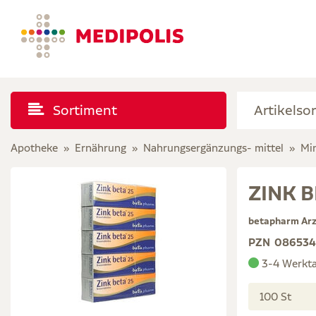
Sortiment
Apotheke
Ernährung
Nahrungsergänzungs- mittel
Min
ZINK B
betapharm Ar
PZN
08653
3-4 Werkt
100 St