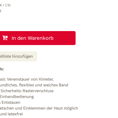
€ / 1 St
€
In den Warenkorb
ellliste hinzufügen
ls:
ssic Venenstauer von Kimetec
undliches, flexibles und weiches Band
 Sicherheits-Rasterverschluss
 Einhandbedienung
s Entstauen
etschen und Einklemmen der Haut möglich
und latexfrei