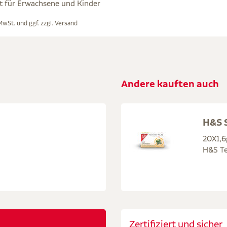
t für Erwachsene und Kinder
 MwSt. und ggf. zzgl.
Versand
Andere kauften auch
H&S S
20X1,6
H&S Te
Zertifiziert und sicher