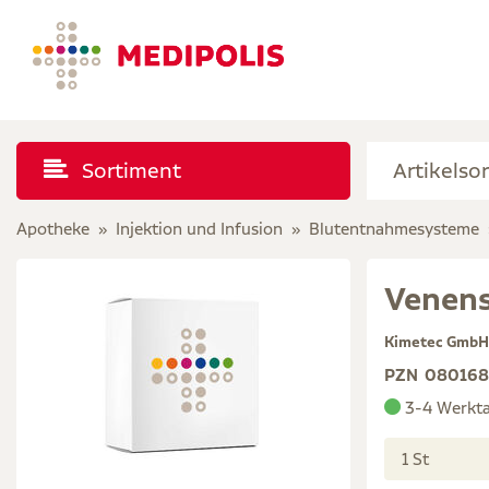
Sortiment
Apotheke
Injektion und Infusion
Blutentnahmesysteme
Venens
Kimetec GmbH 
PZN
080168
3-4 Werkt
1 St