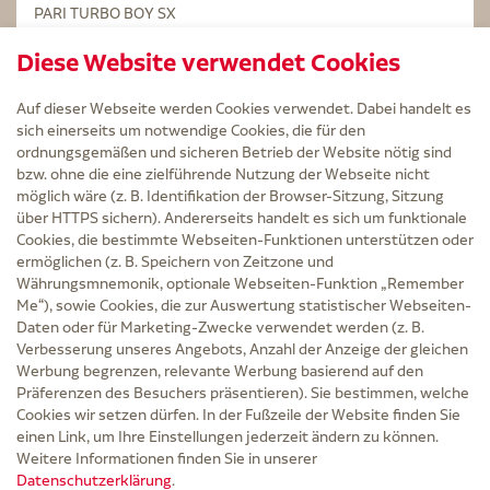
PARI TURBO BOY SX
STERILLIUM Lösung 100ml
Diese Website verwendet Cookies
Kintex Kinesiologie Tape blau
Auf dieser Webseite werden Cookies verwendet. Dabei handelt es
sich einerseits um notwendige Cookies, die für den
ordnungsgemäßen und sicheren Betrieb der Website nötig sind
bzw. ohne die eine zielführende Nutzung der Webseite nicht
Service
möglich wäre (z. B. Identifikation der Browser-Sitzung, Sitzung
Versand und Lieferzeit
über HTTPS sichern). Andererseits handelt es sich um funktionale
Kontakt
Cookies, die bestimmte Webseiten-Funktionen unterstützen oder
FAQ
ermöglichen (z. B. Speichern von Zeitzone und
AGB
Währungsmnemonik, optionale Webseiten-Funktion „Remember
Cookie-Einstellungen
Me“), sowie Cookies, die zur Auswertung statistischer Webseiten-
Datenschutz
Daten oder für Marketing-Zwecke verwendet werden (z. B.
Erklärung zur Barrierefreiheit
Verbesserung unseres Angebots, Anzahl der Anzeige der gleichen
Widerruf
Werbung begrenzen, relevante Werbung basierend auf den
Impressum
Präferenzen des Besuchers präsentieren). Sie bestimmen, welche
Cookies wir setzen dürfen. In der Fußzeile der Website finden Sie
Zu Risiken und Nebenwirkungen lesen Sie die Packungsbeilage und fragen Sie
einen Link, um Ihre Einstellungen jederzeit ändern zu können.
Ihre Ärztin, Ihren Arzt oder in der Apotheke.
Weitere Informationen finden Sie in unserer
Datenschutzerklärung
.