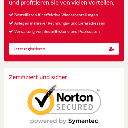
und profitieren Sie von vielen Vorteilen.
Bestelllisten für effektive Wiederbestellungen
Anlegen mehrerer Rechnungs- und Lieferadressen
Verwaltung von Bestellhistorie und Praxisdaten
Jetzt registrieren
Zertifiziert und sicher