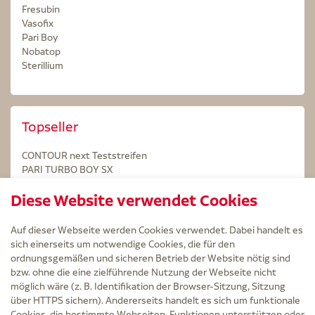
Fresubin
Vasofix
Pari Boy
Nobatop
Sterillium
Topseller
CONTOUR next Teststreifen
PARI TURBO BOY SX
STERILLIUM Lösung 100ml
Diese Website verwendet Cookies
Kintex Kinesiologie Tape blau
Auf dieser Webseite werden Cookies verwendet. Dabei handelt es
sich einerseits um notwendige Cookies, die für den
ordnungsgemäßen und sicheren Betrieb der Website nötig sind
bzw. ohne die eine zielführende Nutzung der Webseite nicht
Service
möglich wäre (z. B. Identifikation der Browser-Sitzung, Sitzung
Versand und Lieferzeit
über HTTPS sichern). Andererseits handelt es sich um funktionale
Kontakt
Cookies, die bestimmte Webseiten-Funktionen unterstützen oder