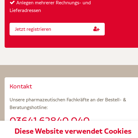
Anlegen mehrerer Rechnungs- und
Lieferadressen
Jetzt registrieren
Kontakt
Unsere pharmazeutischen Fachkräfte an der Bestell- &
Beratungshotline:
03641.62840 040
Diese Website verwendet Cookies
Beratungszeiten: Mo – Fr 8.00 – 18.00 Uhr