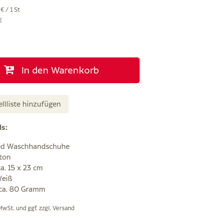
€ / 1 St
€
In den Warenkorb
ellliste hinzufügen
ls:
ed Waschhandschuhe
ton
a. 15 x 23 cm
Weiß
 ca. 80 Gramm
 MwSt. und ggf. zzgl.
Versand