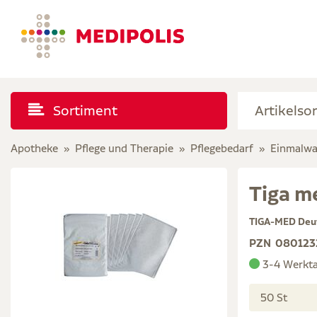
Sortiment
Apotheke
Pflege und Therapie
Pflegebedarf
Einmalwa
Tiga m
TIGA-MED Deu
PZN
080123
3-4 Werkt
50 St