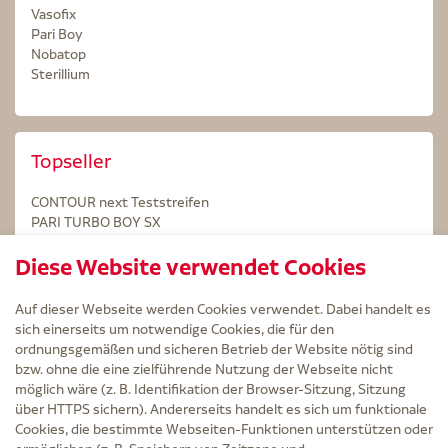
Vasofix
Pari Boy
Nobatop
Sterillium
Topseller
CONTOUR next Teststreifen
PARI TURBO BOY SX
STERILLIUM Lösung 100ml
Diese Website verwendet Cookies
Kintex Kinesiologie Tape blau
Auf dieser Webseite werden Cookies verwendet. Dabei handelt es
sich einerseits um notwendige Cookies, die für den
ordnungsgemäßen und sicheren Betrieb der Website nötig sind
bzw. ohne die eine zielführende Nutzung der Webseite nicht
Service
möglich wäre (z. B. Identifikation der Browser-Sitzung, Sitzung
Versand und Lieferzeit
über HTTPS sichern). Andererseits handelt es sich um funktionale
Kontakt
Cookies, die bestimmte Webseiten-Funktionen unterstützen oder
FAQ