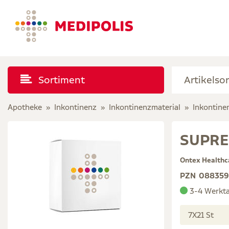
Sortiment
Apotheke
Inkontinenz
Inkontinenzmaterial
Inkontine
SUPRE
Ontex Health
PZN
088359
3-4 Werkt
7X21 St