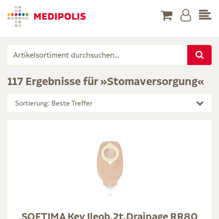
117 Ergebnisse für »Stomaversorgung«
Sortierung: Beste Treffer
SOFTIMA Key Ileob.2t.Drainage RR80