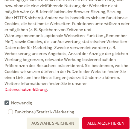
Grundpreis: 2,90 € / 1 St
bzw. ohne die eine zielführende Nutzung der Webseite nicht
87,00 €
möglich wäre (z. B. Identifikation der Browser-Sitzung, Sitzung
über HTTPS sichern). Andererseits handelt es sich um funktionale
PZN 08843643
Cookies, die bestimmte Webseiten-Funktionen unterstützen oder
ermöglichen (z. B. Speichern von Zeitzone und
Keine Versandkosten
Währungsmnemonik, optionale Webseiten-Funktion „Remember
3-4 Werktage
Me“), sowie Cookies, die zur Auswertung statistischer Webseiten-
Daten oder für Marketing-Zwecke verwendet werden (z. B.
30 St Beutel
Verbesserung unseres Angebots, Anzahl der Anzeige der gleichen
Werbung begrenzen, relevante Werbung basierend auf den
Präferenzen des Besuchers präsentieren). Sie bestimmen, welche
In den Warenkorb
Cookies wir setzen dürfen. In der Fußzeile der Website finden Sie
einen Link, um Ihre Einstellungen jederzeit ändern zu können.
Weitere Informationen finden Sie in unserer
Datenschutzerklärung
.
Notwendig
Funktional/Statistik/Marketing
AUSWAHL SPEICHERN
ALLE AKZEPTIEREN