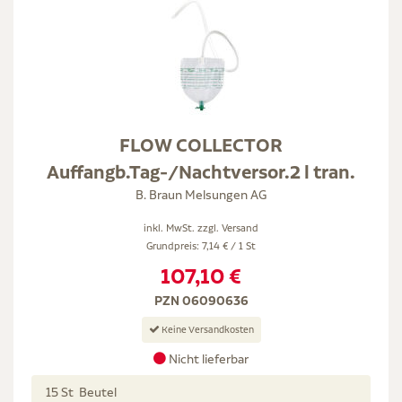
FLOW COLLECTOR
Auffangb.Tag-/Nachtversor.2 l tran.
B. Braun Melsungen AG
inkl. MwSt. zzgl.
Versand
Grundpreis: 7,14 € / 1 St
107,10 €
PZN 06090636
Keine Versandkosten
Nicht lieferbar
15 St Beutel