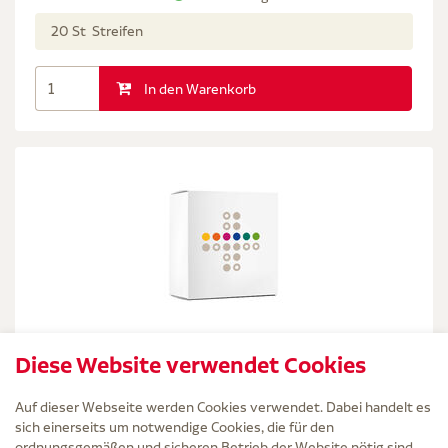
20 St Streifen
In den Warenkorb
DANSAC NL 2 Ileob.2t.RR55 midi
Diese Website verwendet Cookies
Klett.haut
Dansac GmbH
Auf dieser Webseite werden Cookies verwendet. Dabei handelt es
sich einerseits um notwendige Cookies, die für den
inkl. MwSt. zzgl.
Versand
ordnungsgemäßen und sicheren Betrieb der Website nötig sind