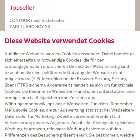
Topseller
CONTOUR next Teststreifen
PARI TURBO BOY SX
STERILLIUM Lösung 100ml
Diese Website verwendet Cookies
Kintex Kinesiologie Tape blau
Auf dieser Webseite werden Cookies verwendet. Dabei handelt es
sich einerseits um notwendige Cookies, die für den
ordnungsgemäßen und sicheren Betrieb der Website nötig sind
bzw. ohne die eine zielführende Nutzung der Webseite nicht
Service
möglich wäre (z. B. Identifikation der Browser-Sitzung, Sitzung
Versand und Lieferzeit
über HTTPS sichern). Andererseits handelt es sich um funktionale
Kontakt
Cookies, die bestimmte Webseiten-Funktionen unterstützen oder
FAQ
ermöglichen (z. B. Speichern von Zeitzone und
AGB
Währungsmnemonik, optionale Webseiten-Funktion „Remember
Cookie-Einstellungen
Me“), sowie Cookies, die zur Auswertung statistischer Webseiten-
Datenschutz
Daten oder für Marketing-Zwecke verwendet werden (z. B.
Erklärung zur Barrierefreiheit
Verbesserung unseres Angebots, Anzahl der Anzeige der gleichen
Widerruf
Werbung begrenzen, relevante Werbung basierend auf den
Impressum
Präferenzen des Besuchers präsentieren). Sie bestimmen, welche