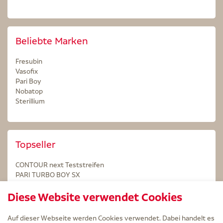
Beliebte Marken
Fresubin
Vasofix
Pari Boy
Nobatop
Sterillium
Topseller
CONTOUR next Teststreifen
PARI TURBO BOY SX
STERILLIUM Lösung 100ml
Diese Website verwendet Cookies
Kintex Kinesiologie Tape blau
Auf dieser Webseite werden Cookies verwendet. Dabei handelt es