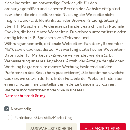
sich einerseits um notwendige Cookies, die für den
ordnungsgemäßen und sicheren Betrieb der Website nötig sind
bzw. ohne die eine zielführende Nutzung der Webseite nicht
Service
möglich wäre (z. B. Identifikation der Browser-Sitzung, Sitzung
Versand und Lieferzeit
über HTTPS sichern). Andererseits handelt es sich um funktionale
Kontakt
Cookies, die bestimmte Webseiten-Funktionen unterstützen oder
FAQ
ermöglichen (z. B. Speichern von Zeitzone und
AGB
Währungsmnemonik, optionale Webseiten-Funktion „Remember
Cookie-Einstellungen
Me“), sowie Cookies, die zur Auswertung statistischer Webseiten-
Datenschutz
Daten oder für Marketing-Zwecke verwendet werden (z. B.
Erklärung zur Barrierefreiheit
Verbesserung unseres Angebots, Anzahl der Anzeige der gleichen
Widerruf
Werbung begrenzen, relevante Werbung basierend auf den
Impressum
Präferenzen des Besuchers präsentieren). Sie bestimmen, welche
Cookies wir setzen dürfen. In der Fußzeile der Website finden Sie
Zu Risiken und Nebenwirkungen lesen Sie die Packungsbeilage und fragen Sie
einen Link, um Ihre Einstellungen jederzeit ändern zu können.
Ihre Ärztin, Ihren Arzt oder in der Apotheke.
Weitere Informationen finden Sie in unserer
Datenschutzerklärung
.
* Ab 50 € Bestellwert sowie bei der Bestellung mit Sprechstundenbedarf-Rezept
entfallen für Lieferungen innerhalb Deutschlands die Versandkosten.
Notwendig
Rabattgutscheine werden nicht auf die Versandkostenfreigrenze angerechnet,
Funktional/Statistik/Marketing
gelten nicht für verschreibungspflichtige Medikamente und können nicht mit
AUSWAHL SPEICHERN
ALLE AKZEPTIEREN