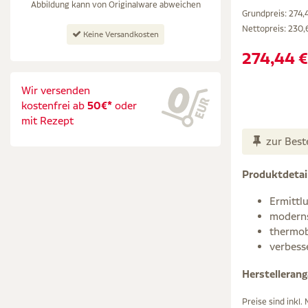
Abbildung kann von Originalware abweichen
Grundpreis: 274,4
Nettopreis:
230,
Keine Versandkosten
274,44 €
Wir versenden
kostenfrei ab
50€*
oder
mit Rezept
zur Best
Produktdetai
Ermittl
moderns
thermob
verbess
Herstelleran
Preise sind inkl.