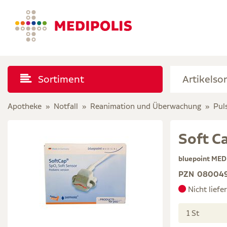
Sortiment
Apotheke
Notfall
Reanimation und Überwachung
Pul
Soft C
bluepoint MED
PZN
08004
Nicht liefe
1 St