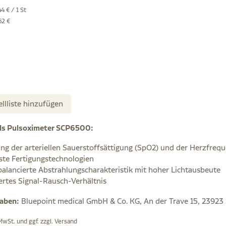
4 € / 1 St
62 €
ellliste hinzufügen
ls Pulsoximeter SCP6500:
ung der arteriellen Sauerstoffsättigung (SpO2) und der Herzfreq
te Fertigungstechnologien
alancierte Abstrahlungscharakteristik mit hoher Lichtausbeute
ertes Signal-Rausch-Verhältnis
gaben:
Bluepoint medical GmbH & Co. KG, An der Trave 15, 23923
 MwSt. und ggf. zzgl.
Versand