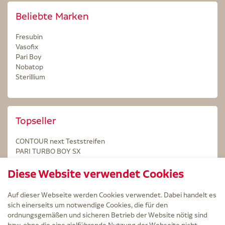
Beliebte Marken
Fresubin
Vasofix
Pari Boy
Nobatop
Sterillium
Topseller
CONTOUR next Teststreifen
PARI TURBO BOY SX
STERILLIUM Lösung 100ml
Diese Website verwendet Cookies
Kintex Kinesiologie Tape blau
Auf dieser Webseite werden Cookies verwendet. Dabei handelt es
sich einerseits um notwendige Cookies, die für den
ordnungsgemäßen und sicheren Betrieb der Website nötig sind
bzw. ohne die eine zielführende Nutzung der Webseite nicht