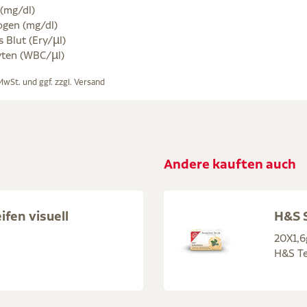
 (mg/dl)
ogen (mg/dl)
 Blut (Ery/µl)
ten (WBC/µl)
 MwSt. und ggf. zzgl.
Versand
Andere kauften auch
fen visuell
H&S S
20X1,6
H&S Te