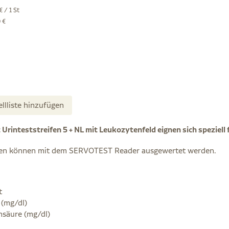
€ / 1 St
 €
ellliste hinzufügen
 Urinteststreifen 5 + NL mit Leukozytenfeld eignen sich speziell 
ifen können mit dem SERVOTEST Reader ausgewertet werden.
t
 (mg/dl)
nsäure (mg/dl)