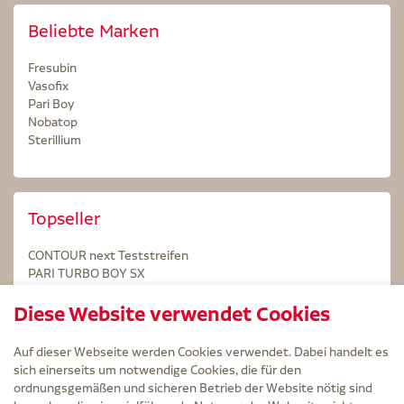
Beliebte Marken
Fresubin
Vasofix
Pari Boy
Nobatop
Sterillium
Topseller
CONTOUR next Teststreifen
PARI TURBO BOY SX
STERILLIUM Lösung 100ml
Diese Website verwendet Cookies
Kintex Kinesiologie Tape blau
Auf dieser Webseite werden Cookies verwendet. Dabei handelt es
sich einerseits um notwendige Cookies, die für den
ordnungsgemäßen und sicheren Betrieb der Website nötig sind