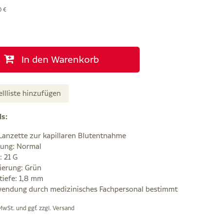
0 €
In den Warenkorb
ellliste hinzufügen
ls:
Lanzette zur kapillaren Blutentnahme
ung: Normal
: 21 G
ierung: Grün
tiefe: 1,8 mm
endung durch medizinisches Fachpersonal bestimmt
 MwSt. und ggf. zzgl.
Versand