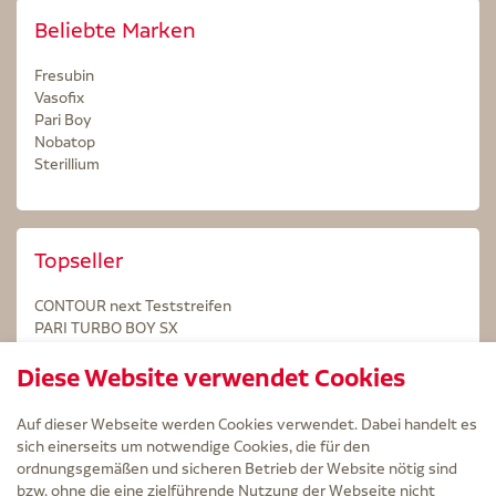
Beliebte Marken
Fresubin
Vasofix
Pari Boy
Nobatop
Sterillium
Topseller
CONTOUR next Teststreifen
PARI TURBO BOY SX
STERILLIUM Lösung 100ml
Diese Website verwendet Cookies
Kintex Kinesiologie Tape blau
Auf dieser Webseite werden Cookies verwendet. Dabei handelt es
sich einerseits um notwendige Cookies, die für den
ordnungsgemäßen und sicheren Betrieb der Website nötig sind
bzw. ohne die eine zielführende Nutzung der Webseite nicht
Service