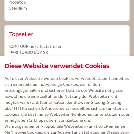
Nobatop
Sterillium
Topseller
CONTOUR next Teststreifen
PARI TURBO BOY SX
STERILLIUM Lösung 100ml
Diese Website verwendet Cookies
Kintex Kinesiologie Tape blau
Auf dieser Webseite werden Cookies verwendet. Dabei handelt es
sich einerseits um notwendige Cookies, die für den
ordnungsgemäßen und sicheren Betrieb der Website nötig sind
bzw. ohne die eine zielführende Nutzung der Webseite nicht
Service
möglich wäre (z. B. Identifikation der Browser-Sitzung, Sitzung
Versand und Lieferzeit
über HTTPS sichern). Andererseits handelt es sich um funktionale
Kontakt
Cookies, die bestimmte Webseiten-Funktionen unterstützen oder
FAQ
ermöglichen (z. B. Speichern von Zeitzone und
AGB
Währungsmnemonik, optionale Webseiten-Funktion „Remember
Cookie-Einstellungen
Me“), sowie Cookies, die zur Auswertung statistischer Webseiten-
Datenschutz