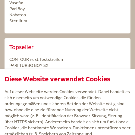
Vasofix
Pari Boy
Nobatop
Sterillium
Topseller
CONTOUR next Teststreifen
PARI TURBO BOY SX
STERILLIUM Lösung 100ml
Diese Website verwendet Cookies
Kintex Kinesiologie Tape blau
Auf dieser Webseite werden Cookies verwendet. Dabei handelt es
sich einerseits um notwendige Cookies, die für den
ordnungsgemäßen und sicheren Betrieb der Website nötig sind
bzw. ohne die eine zielführende Nutzung der Webseite nicht
Service
möglich wäre (z. B. Identifikation der Browser-Sitzung, Sitzung
Versand und Lieferzeit
über HTTPS sichern). Andererseits handelt es sich um funktionale
Kontakt
Cookies, die bestimmte Webseiten-Funktionen unterstützen oder
FAQ
ermöglichen (z. B. Speichern von Zeitzone und
AGB