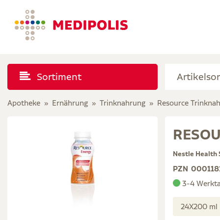
Sortiment
Apotheke
Ernährung
Trinknahrung
Resource Trinkna
RESOUR
Nestle Health
PZN
000118
3-4 Werkt