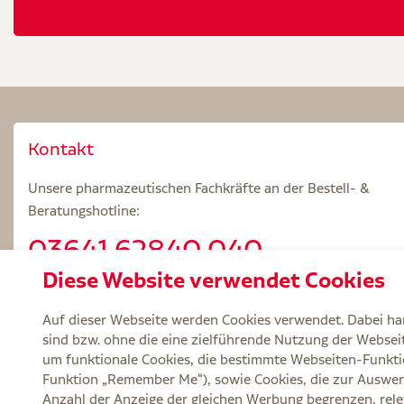
Kontakt
Unsere pharmazeutischen Fachkräfte an der Bestell- &
Beratungshotline:
03641.62840 040
Diese Website verwendet Cookies
Beratungszeiten: Mo – Fr 8.00 – 18.00 Uhr
Auf dieser Webseite werden Cookies verwendet. Dabei han
sind bzw. ohne die eine zielführende Nutzung der Webseite
um funktionale Cookies, die bestimmte Webseiten-Funkti
Funktion „Remember Me“), sowie Cookies, die zur Auswer
Service
Versand und Lieferzeit
Kontakt
FA
Anzahl der Anzeige der gleichen Werbung begrenzen, rele