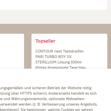
Topseller
CONTOUR next Teststreifen
PARI TURBO BOY SX
STERILLIUM Lösung 100ml
Kintex Kinesiologie Tape blau
nungsgemäßen und sicheren Betrieb der Website nötig
itzung über HTTPS sichern). Andererseits handelt es sich
zone und Währungsmnemonik, optionale Webseiten-
verwendet werden (z. B. Verbesserung unseres Angebots,
rklärung zur Barrierefreiheit
Widerruf
Impressum
sentieren). Sie bestimmen, welche Cookies wir setzen