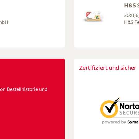
H&S S
20X1,6
GmbH
H&S Te
Zertifiziert und sicher
n Bestellhistorie und