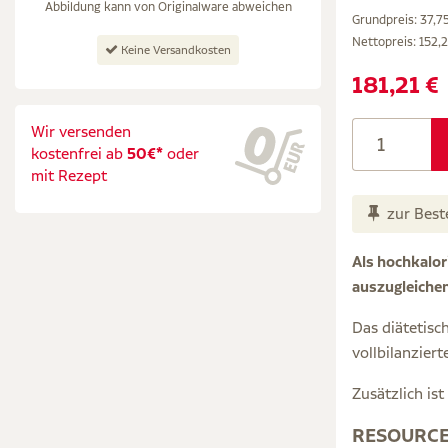
Abbildung kann von Originalware abweichen
Grundpreis: 37,75 
Nettopreis:
152,
Keine Versandkosten
181,21 €
Wir versenden
kostenfrei ab
50€*
oder
mit Rezept
zur Best
Als hochkalor
auszugleiche
Das diätetisc
vollbilanzier
Zusätzlich is
RESOURCE 