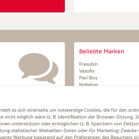
Beliebte Marken
Fresubin
Vasofix
Pari Boy
Nobatop
Sterillium
delt es sich einerseits um notwendige Cookies, die für den ord
 nicht möglich wäre (z. B. Identifikation der Browser-Sitzung, S
onen unterstützen oder ermöglichen (z. B. Speichern von Zeit
tung statistischer Webseiten-Daten oder für Marketing-Zwecke 
Q
AGB
Cookie-Einstellungen
Datenschutz
E
vante Werbung basierend auf den Präferenzen des Besuchers prä