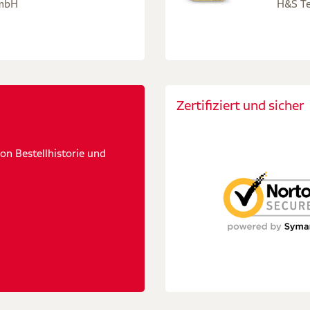
GmbH
H&S Te
Zertifiziert und sicher
n Bestellhistorie und