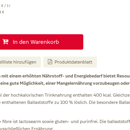
€ / 1 l
8 €
In den Warenkorb
ellliste hinzufügen
Produktdatenblatt
mit einem erhöhten Nährstoff- und Energiebedarf bietet Resource 
eine gute Möglichkeit, einer Mangelernährung vorzubeugen ode
l der hochkalorischen Trinknahrung enthalten 400 kcal. Gleichzeit
e enthaltenen Ballaststoffe zu 100 % löslich. Die besondere Balla
+ fibre ist lactosearm sowie gluten- und purinfrei. Die ballastst
ausschließlichen Ernährung.