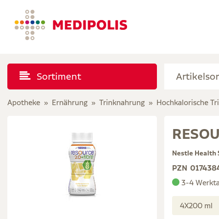
Sortiment
Apotheke
Ernährung
Trinknahrung
Hochkalorische Tr
RESOUR
Nestle Health
PZN
017438
3-4 Werkt
4X200 ml