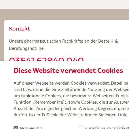
Kontakt
Unsere pharmazeutischen Fachkräfte an der Bestell- &
Beratungshotline:
03641.62840 040
Diese Website verwendet Cookies
Beratungszeiten: Mo – Fr 8.00 – 18.00 Uhr
Auf dieser Webseite werden Cookies verwendet. Dabei han
sind bzw. ohne die eine zielführende Nutzung der Webseite
um funktionale Cookies, die bestimmte Webseiten-Funkti
Funktion „Remember Me“), sowie Cookies, die zur Auswer
Service
Versand und Lieferzeit
Kontakt
FA
Anzahl der Anzeige der gleichen Werbung begrenzen, rele
dürfen. In der Fußzeile der Website finden Sie einen Link
Zu Risiken und Nebenwirkungen lesen Sie die Packungsbeilage und fragen Si
Notwendig
Funktional/Statistik