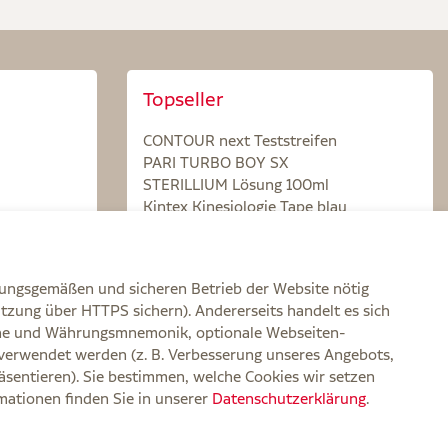
Topseller
CONTOUR next Teststreifen
PARI TURBO BOY SX
STERILLIUM Lösung 100ml
Kintex Kinesiologie Tape blau
nungsgemäßen und sicheren Betrieb der Website nötig
itzung über HTTPS sichern). Andererseits handelt es sich
zone und Währungsmnemonik, optionale Webseiten-
verwendet werden (z. B. Verbesserung unseres Angebots,
rklärung zur Barrierefreiheit
Widerruf
Impressum
sentieren). Sie bestimmen, welche Cookies wir setzen
rmationen finden Sie in unserer
Datenschutzerklärung
.