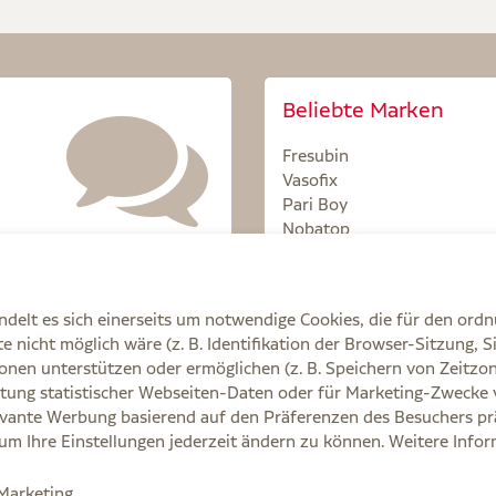
Beliebte Marken
Fresubin
Vasofix
Pari Boy
Nobatop
Sterillium
delt es sich einerseits um notwendige Cookies, die für den ord
 nicht möglich wäre (z. B. Identifikation der Browser-Sitzung, S
onen unterstützen oder ermöglichen (z. B. Speichern von Zeit
tung statistischer Webseiten-Daten oder für Marketing-Zwecke 
Q
AGB
Cookie-Einstellungen
Datenschutz
E
vante Werbung basierend auf den Präferenzen des Besuchers prä
, um Ihre Einstellungen jederzeit ändern zu können. Weitere Info
e Ihre Ärztin, Ihren Arzt oder in der Apotheke.
/Marketing