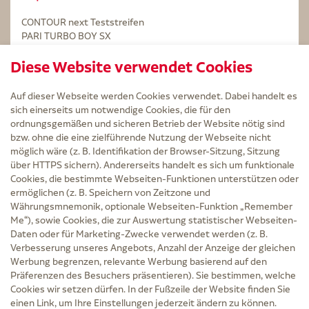
CONTOUR next Teststreifen
PARI TURBO BOY SX
STERILLIUM Lösung 100ml
Diese Website verwendet Cookies
Kintex Kinesiologie Tape blau
Auf dieser Webseite werden Cookies verwendet. Dabei handelt es
sich einerseits um notwendige Cookies, die für den
ordnungsgemäßen und sicheren Betrieb der Website nötig sind
bzw. ohne die eine zielführende Nutzung der Webseite nicht
Service
möglich wäre (z. B. Identifikation der Browser-Sitzung, Sitzung
Versand und Lieferzeit
über HTTPS sichern). Andererseits handelt es sich um funktionale
Kontakt
Cookies, die bestimmte Webseiten-Funktionen unterstützen oder
FAQ
ermöglichen (z. B. Speichern von Zeitzone und
AGB
Währungsmnemonik, optionale Webseiten-Funktion „Remember
Cookie-Einstellungen
Me“), sowie Cookies, die zur Auswertung statistischer Webseiten-
Datenschutz
Daten oder für Marketing-Zwecke verwendet werden (z. B.
Erklärung zur Barrierefreiheit
Verbesserung unseres Angebots, Anzahl der Anzeige der gleichen
Widerruf
Werbung begrenzen, relevante Werbung basierend auf den
Impressum
Präferenzen des Besuchers präsentieren). Sie bestimmen, welche
Cookies wir setzen dürfen. In der Fußzeile der Website finden Sie
Zu Risiken und Nebenwirkungen lesen Sie die Packungsbeilage und fragen Sie
einen Link, um Ihre Einstellungen jederzeit ändern zu können.