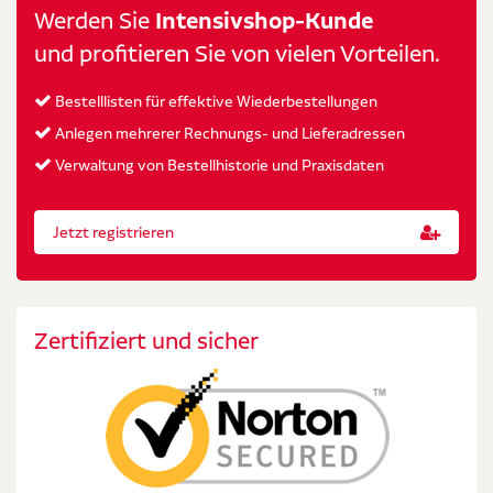
Werden Sie
Intensivshop-Kunde
und profitieren Sie von vielen Vorteilen.
Bestelllisten für effektive Wiederbestellungen
Anlegen mehrerer Rechnungs- und Lieferadressen
Verwaltung von Bestellhistorie und Praxisdaten
Jetzt registrieren
Zertifiziert und sicher