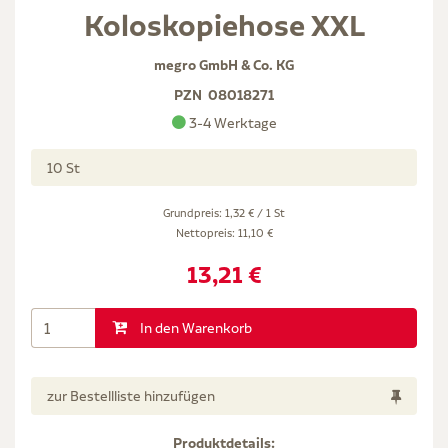
Koloskopiehose XXL
megro GmbH & Co. KG
PZN
08018271
3-4 Werktage
10 St
Grundpreis: 1,32 € / 1 St
Nettopreis:
11,10 €
13,21 €
In den Warenkorb
zur Bestellliste hinzufügen
Produktdetails: