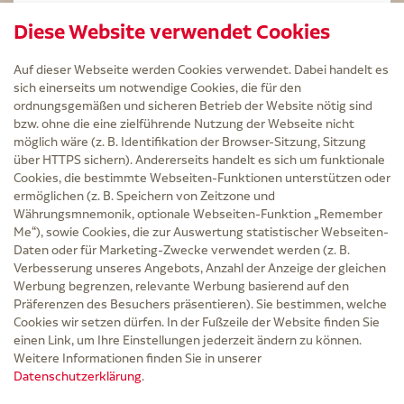
STERILLIUM Lösung 100ml
Diese Website verwendet Cookies
Kintex Kinesiologie Tape blau
Auf dieser Webseite werden Cookies verwendet. Dabei handelt es
sich einerseits um notwendige Cookies, die für den
ordnungsgemäßen und sicheren Betrieb der Website nötig sind
bzw. ohne die eine zielführende Nutzung der Webseite nicht
Service
möglich wäre (z. B. Identifikation der Browser-Sitzung, Sitzung
Versand und Lieferzeit
über HTTPS sichern). Andererseits handelt es sich um funktionale
Kontakt
Cookies, die bestimmte Webseiten-Funktionen unterstützen oder
FAQ
ermöglichen (z. B. Speichern von Zeitzone und
AGB
Währungsmnemonik, optionale Webseiten-Funktion „Remember
Cookie-Einstellungen
Me“), sowie Cookies, die zur Auswertung statistischer Webseiten-
Datenschutz
Daten oder für Marketing-Zwecke verwendet werden (z. B.
Erklärung zur Barrierefreiheit
Verbesserung unseres Angebots, Anzahl der Anzeige der gleichen
Widerruf
Werbung begrenzen, relevante Werbung basierend auf den
Impressum
Präferenzen des Besuchers präsentieren). Sie bestimmen, welche
Cookies wir setzen dürfen. In der Fußzeile der Website finden Sie
Zu Risiken und Nebenwirkungen lesen Sie die Packungsbeilage und fragen Sie
einen Link, um Ihre Einstellungen jederzeit ändern zu können.
Ihre Ärztin, Ihren Arzt oder in der Apotheke.
Weitere Informationen finden Sie in unserer
Datenschutzerklärung
.
* Ab 50 € Bestellwert sowie bei der Bestellung mit Sprechstundenbedarf-Rezept