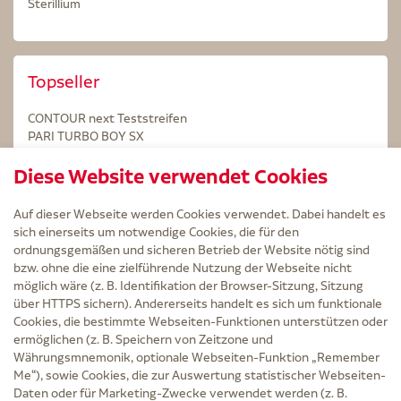
Sterillium
Topseller
CONTOUR next Teststreifen
PARI TURBO BOY SX
STERILLIUM Lösung 100ml
Diese Website verwendet Cookies
Kintex Kinesiologie Tape blau
Auf dieser Webseite werden Cookies verwendet. Dabei handelt es
sich einerseits um notwendige Cookies, die für den
ordnungsgemäßen und sicheren Betrieb der Website nötig sind
bzw. ohne die eine zielführende Nutzung der Webseite nicht
Service
möglich wäre (z. B. Identifikation der Browser-Sitzung, Sitzung
Versand und Lieferzeit
über HTTPS sichern). Andererseits handelt es sich um funktionale
Kontakt
Cookies, die bestimmte Webseiten-Funktionen unterstützen oder
FAQ
ermöglichen (z. B. Speichern von Zeitzone und
AGB
Währungsmnemonik, optionale Webseiten-Funktion „Remember
Cookie-Einstellungen
Me“), sowie Cookies, die zur Auswertung statistischer Webseiten-
Datenschutz
Daten oder für Marketing-Zwecke verwendet werden (z. B.
Erklärung zur Barrierefreiheit